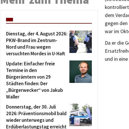
kontrollie
dem Verdac
gegen den 
war im Okt
Dienstag, der 4. August 2026:
PKW-Brand im Zentrum-
Da er die G
Nord und Frau wegen
Ersatzfrei
versuchten Mordes in U-Haft
und in eine
Update: Einfacher freie
Termine in den
Bürgerämtern von 29
Städten finden: Der
„Bürgerwecker“ von Jakub
Waller
Donnerstag, der 30. Juli
2026: Präventionsmobil bald
wieder unterwegs und
Erdüberlastungstag erreicht