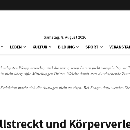
Samstag, 8. August 2026
LEBEN
KULTUR
BILDUNG
SPORT
VERANSTA
schiedensten Wegen erreichen und die wir unseren Lesern nicht vorenthalten woll
hin nicht überprüfte Mitteilungen Dritter. Welche damit stets durchgehende Zita
e Redaktion macht sich die Aussagen nicht zu eigen. Bei Fragen dazu wenden Sie
llstreckt und Körperverl