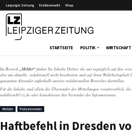
Leipziger Zeitung
Stellenmarkt
Shop
Leipziger Zeitung
STARTSEITE
POLITIK
WIRTSCHAFT
Im Bereich
„Melder“
finden Sie Inhalte Dritter, die uns tagtäglich auf den ver
also um aktuelle, redaktionell nicht bearbeitete und auf ihren Wahrheitsgehalt 
genannten Absender außerhalb unseres redaktionellen Bereiches darstellen.
Für die Inhalte sind allein die Übersender der Mitteilungen verantwortlich, di
redaktion@l-iz.de
oder kontaktieren den Versender der Informationen.
Melder
Polizeimelder
Haftbefehl in Dresden vo