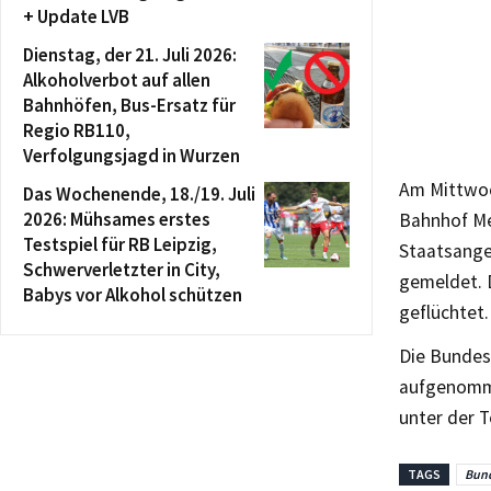
+ Update LVB
Dienstag, der 21. Juli 2026:
Alkoholverbot auf allen
Bahnhöfen, Bus-Ersatz für
Regio RB110,
Verfolgungsjagd in Wurzen
Am Mittwoc
Das Wochenende, 18./19. Juli
2026: Mühsames erstes
Bahnhof Mei
Testspiel für RB Leipzig,
Staatsange
Schwerverletzter in City,
gemeldet. D
Babys vor Alkohol schützen
geflüchtet.
Die Bundes
aufgenomme
unter der
TAGS
Bund