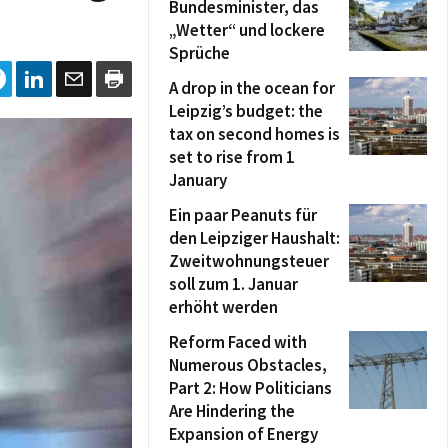
Bundesminister, das
„Wetter“ und lockere
Sprüche
A drop in the ocean for
Leipzig’s budget: the
tax on second homes is
set to rise from 1
January
Ein paar Peanuts für
den Leipziger Haushalt:
Zweitwohnungsteuer
soll zum 1. Januar
erhöht werden
Reform Faced with
Numerous Obstacles,
Part 2: How Politicians
Are Hindering the
Expansion of Energy