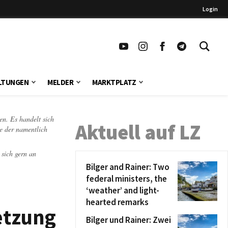
Login
LTUNGEN
MELDER
MARKTPLATZ
en. Es handelt sich
Aktuell auf LZ
te der namentlich
 sich gern an
Bilger and Rainer: Two
federal ministers, the
‘weather’ and light-
hearted remarks
etzung
Bilger und Rainer: Zwei