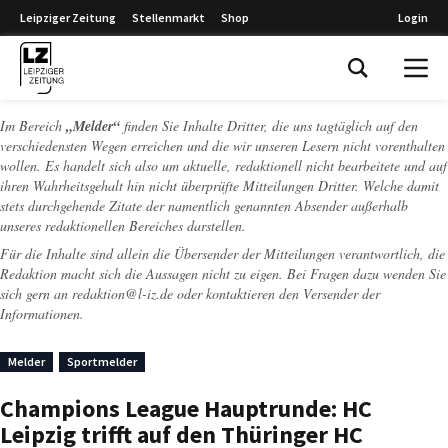
Leipziger Zeitung
Stellenmarkt
Shop
Login
Leipziger Zeitung
Im Bereich
„Melder“
finden Sie Inhalte Dritter, die uns tagtäglich auf den
verschiedensten Wegen erreichen und die wir unseren Lesern nicht vorenthalten
wollen. Es handelt sich also um aktuelle, redaktionell nicht bearbeitete und auf
ihren Wahrheitsgehalt hin nicht überprüfte Mitteilungen Dritter. Welche damit
stets durchgehende Zitate der namentlich genannten Absender außerhalb
unseres redaktionellen Bereiches darstellen.
Für die Inhalte sind allein die Übersender der Mitteilungen verantwortlich, die
Redaktion macht sich die Aussagen nicht zu eigen. Bei Fragen dazu wenden Sie
sich gern an
redaktion@l-iz.de
oder kontaktieren den Versender der
Informationen.
Melder
Sportmelder
Champions League Hauptrunde: HC
Leipzig trifft auf den Thüringer HC