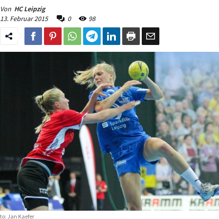
Von
HC Leipzig
13. Februar 2015
0
98
to: Jan Kaefer