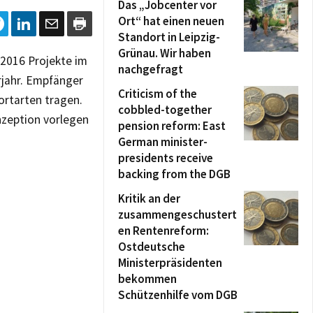
Das „Jobcenter vor
Ort“ hat einen neuen
Standort in Leipzig-
Grünau. Wir haben
 2016 Projekte im
nachgefragt
rjahr. Empfänger
Criticism of the
ortarten tragen.
cobbled-together
nzeption vorlegen
pension reform: East
German minister-
presidents receive
backing from the DGB
Kritik an der
zusammengeschustert
en Rentenreform:
Ostdeutsche
Ministerpräsidenten
bekommen
Schützenhilfe vom DGB