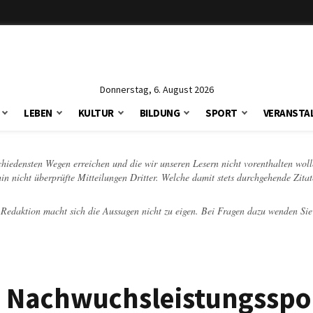
Donnerstag, 6. August 2026
LEBEN
KULTUR
BILDUNG
SPORT
VERANSTA
schiedensten Wegen erreichen und die wir unseren Lesern nicht vorenthalten woll
hin nicht überprüfte Mitteilungen Dritter. Welche damit stets durchgehende Zita
e Redaktion macht sich die Aussagen nicht zu eigen. Bei Fragen dazu wenden Sie
en Nachwuchsleistungsspo