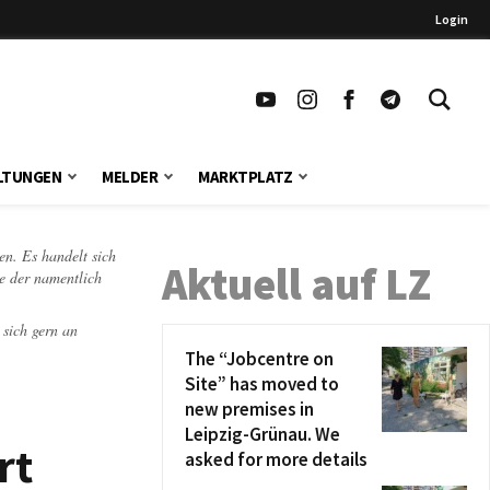
Login
LTUNGEN
MELDER
MARKTPLATZ
en. Es handelt sich
Aktuell auf LZ
te der namentlich
 sich gern an
The “Jobcentre on
Site” has moved to
new premises in
Leipzig-Grünau. We
rt
asked for more details