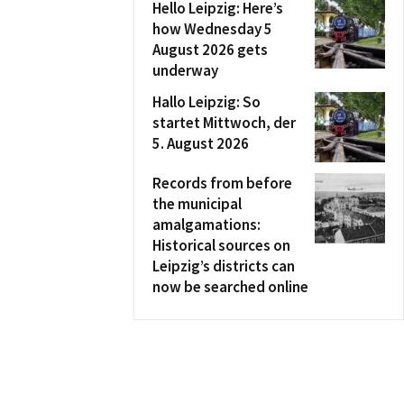
Hello Leipzig: Here’s
how Wednesday 5
August 2026 gets
underway
Hallo Leipzig: So
startet Mittwoch, der
5. August 2026
Records from before
the municipal
amalgamations:
Historical sources on
Leipzig’s districts can
now be searched online