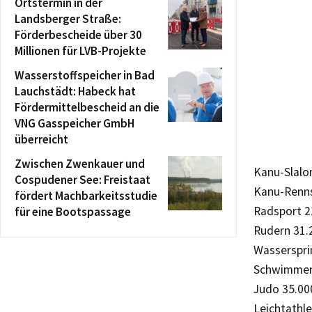
Ortstermin in der
Landsberger Straße:
Förderbescheide über 30
Millionen für LVB-Projekte
Wasserstoffspeicher in Bad
Lauchstädt: Habeck hat
Fördermittelbescheid an die
VNG Gasspeicher GmbH
überreicht
Zwischen Zwenkauer und
Kanu-Slalo
Cospudener See: Freistaat
Kanu-Renns
fördert Machbarkeitsstudie
Radsport 2
für eine Bootspassage
Rudern 31.
Wasserspri
Schwimmen 
Judo 35.00
Leichtathle