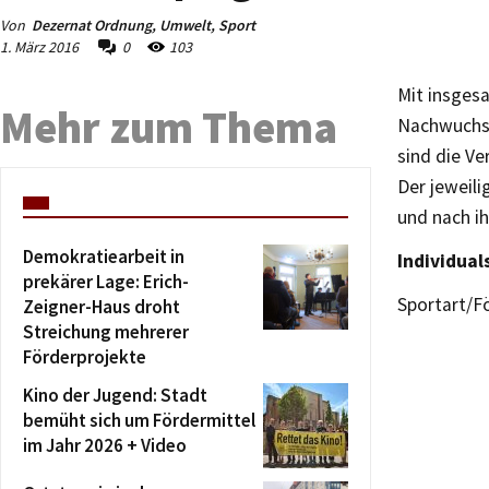
Von
Dezernat Ordnung, Umwelt, Sport
1. März 2016
0
103
Mit insges
Mehr zum Thema
Nachwuchsl
sind die Ve
Der jeweil
und nach ih
Demokratiearbeit in
Individual
prekärer Lage: Erich-
Sportart/
Zeigner-Haus droht
Streichung mehrerer
Förderprojekte
Kino der Jugend: Stadt
bemüht sich um Fördermittel
im Jahr 2026 + Video