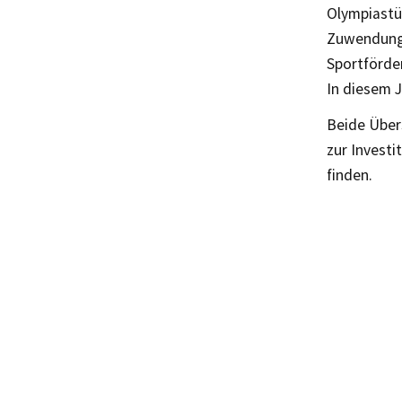
Olympiastüt
Zuwendunge
Sportförder
In diesem 
Beide Über
zur Investi
finden.