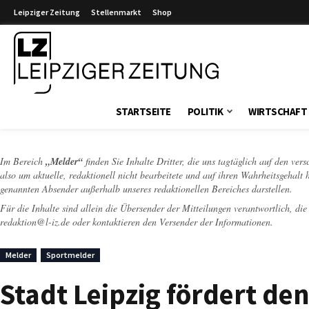
Leipziger Zeitung
Stellenmarkt
Shop
Leipziger Zeitung
STARTSEITE
POLITIK
WIRTSCHAFT
Im Bereich
„Melder“
finden Sie Inhalte Dritter, die uns tagtäglich auf den ver
also um aktuelle, redaktionell nicht bearbeitete und auf ihren Wahrheitsgehalt 
genannten Absender außerhalb unseres redaktionellen Bereiches darstellen.
Für die Inhalte sind allein die Übersender der Mitteilungen verantwortlich, di
redaktion@l-iz.de
oder kontaktieren den Versender der Informationen.
Melder
Sportmelder
Stadt Leipzig fördert d