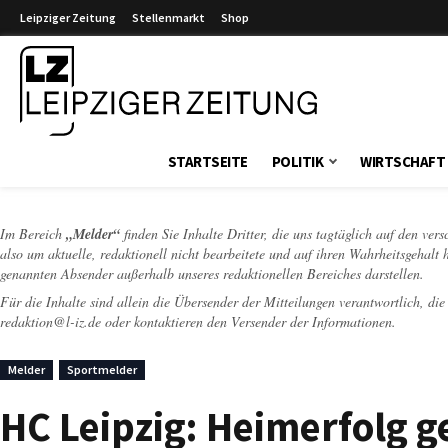
Leipziger Zeitung
Stellenmarkt
Shop
Leipziger Zeitung
STARTSEITE
POLITIK
WIRTSCHAFT
Im Bereich
„Melder“
finden Sie Inhalte Dritter, die uns tagtäglich auf den ver
also um aktuelle, redaktionell nicht bearbeitete und auf ihren Wahrheitsgehalt 
genannten Absender außerhalb unseres redaktionellen Bereiches darstellen.
Für die Inhalte sind allein die Übersender der Mitteilungen verantwortlich, di
redaktion@l-iz.de
oder kontaktieren den Versender der Informationen.
Melder
Sportmelder
HC Leipzig: Heimerfolg 