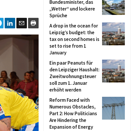
Bundesminister, das
„Wetter“ und lockere
Sprüche
A drop in the ocean for
Leipzig’s budget: the
tax on second homes is
set to rise from 1
January
Ein paar Peanuts für
den Leipziger Haushalt:
Zweitwohnungsteuer
soll zum 1. Januar
erhöht werden
Reform Faced with
Numerous Obstacles,
Part 2: How Politicians
Are Hindering the
Expansion of Energy