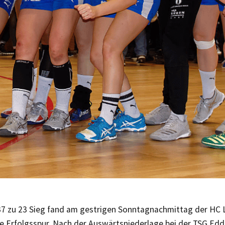
37 zu 23 Sieg fand am gestrigen Sonntagnachmittag der HC 
die Erfolgsspur. Nach der Auswärtsniederlage bei der TSG Ed