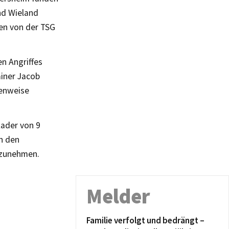
nd Wieland
ten von der TSG
n Angriffes
ainer Jacob
senweise
ader von 9
n den
nzunehmen.
Melder
Familie verfolgt und bedrängt –