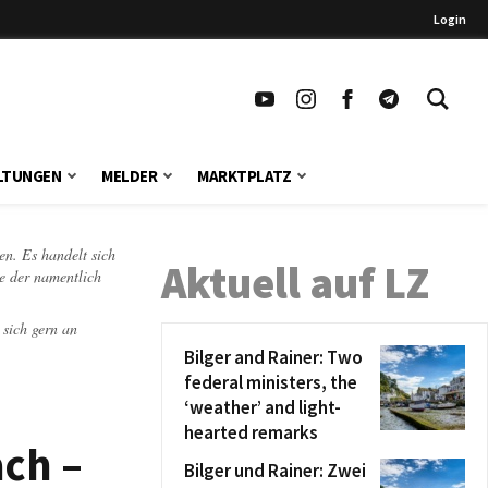
Login
LTUNGEN
MELDER
MARKTPLATZ
en. Es handelt sich
Aktuell auf LZ
te der namentlich
 sich gern an
Bilger and Rainer: Two
federal ministers, the
‘weather’ and light-
hearted remarks
ach –
Bilger und Rainer: Zwei