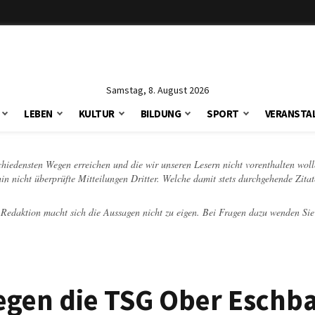
Samstag, 8. August 2026
LEBEN
KULTUR
BILDUNG
SPORT
VERANSTA
schiedensten Wegen erreichen und die wir unseren Lesern nicht vorenthalten woll
hin nicht überprüfte Mitteilungen Dritter. Welche damit stets durchgehende Zita
e Redaktion macht sich die Aussagen nicht zu eigen. Bei Fragen dazu wenden Sie
gegen die TSG Ober Eschb