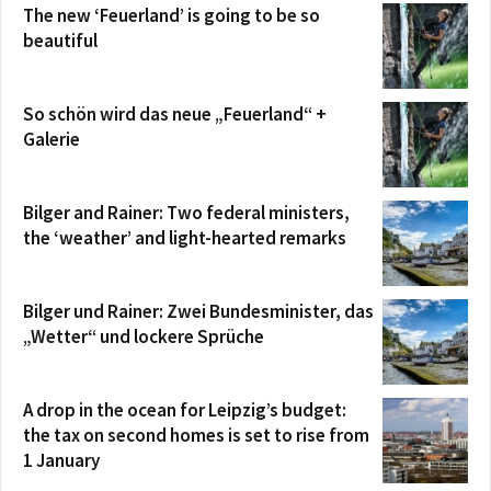
The new ‘Feuerland’ is going to be so
beautiful
So schön wird das neue „Feuerland“ +
Galerie
Bilger and Rainer: Two federal ministers,
the ‘weather’ and light-hearted remarks
Bilger und Rainer: Zwei Bundesminister, das
„Wetter“ und lockere Sprüche
A drop in the ocean for Leipzig’s budget:
the tax on second homes is set to rise from
1 January