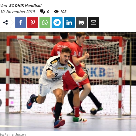
Von
SC DHfK Handball
10. November 2019
0
103
to: Rainer Justen