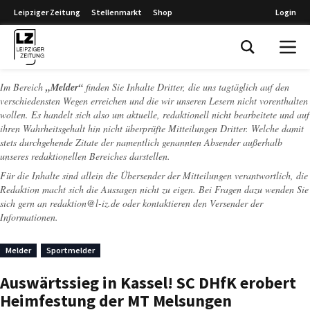
Leipziger Zeitung
Stellenmarkt
Shop
Login
Leipziger Zeitung
Im Bereich
„Melder“
finden Sie Inhalte Dritter, die uns tagtäglich auf den
verschiedensten Wegen erreichen und die wir unseren Lesern nicht vorenthalten
wollen. Es handelt sich also um aktuelle, redaktionell nicht bearbeitete und auf
ihren Wahrheitsgehalt hin nicht überprüfte Mitteilungen Dritter. Welche damit
stets durchgehende Zitate der namentlich genannten Absender außerhalb
unseres redaktionellen Bereiches darstellen.
Für die Inhalte sind allein die Übersender der Mitteilungen verantwortlich, die
Redaktion macht sich die Aussagen nicht zu eigen. Bei Fragen dazu wenden Sie
sich gern an
redaktion@l-iz.de
oder kontaktieren den Versender der
Informationen.
Melder
Sportmelder
Auswärtssieg in Kassel! SC DHfK erobert
Heimfestung der MT Melsungen