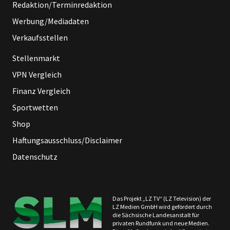
Redaktion/Terminredaktion
Werbung/Mediadaten
Verkaufsstellen
Stellenmarkt
VPN Vergleich
Finanz Vergleich
Sportwetten
Shop
Haftungsausschluss/Disclaimer
Datenschutz
Das Projekt „LZ TV“ (LZ Television) der
LZ Medien GmbH wird gefördert durch
die Sächsische Landesanstalt für
privaten Rundfunk und neue Medien.