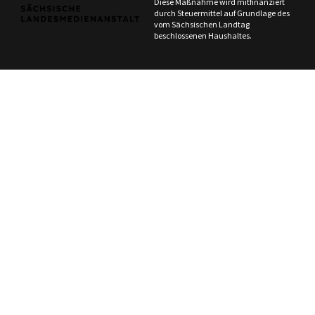
Diese Maßnahme wird mitfinanziert
durch Steuermittel auf Grundlage des
vom Sächsischen Landtag
beschlossenen Haushaltes.