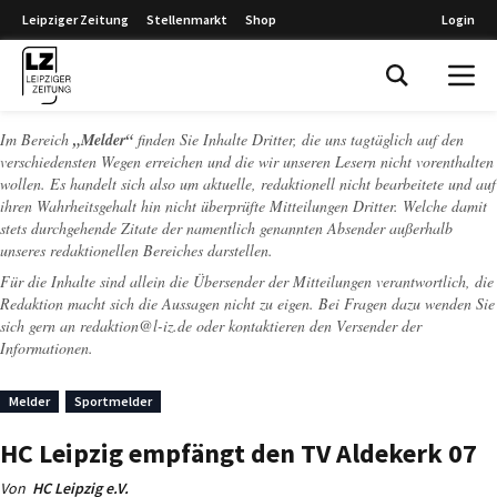
Leipziger Zeitung
Stellenmarkt
Shop
Login
Leipziger Zeitung
Im Bereich
„Melder“
finden Sie Inhalte Dritter, die uns tagtäglich auf den
verschiedensten Wegen erreichen und die wir unseren Lesern nicht vorenthalten
wollen. Es handelt sich also um aktuelle, redaktionell nicht bearbeitete und auf
ihren Wahrheitsgehalt hin nicht überprüfte Mitteilungen Dritter. Welche damit
stets durchgehende Zitate der namentlich genannten Absender außerhalb
unseres redaktionellen Bereiches darstellen.
Für die Inhalte sind allein die Übersender der Mitteilungen verantwortlich, die
Redaktion macht sich die Aussagen nicht zu eigen. Bei Fragen dazu wenden Sie
sich gern an
redaktion@l-iz.de
oder kontaktieren den Versender der
Informationen.
Melder
Sportmelder
HC Leipzig empfängt den TV Aldekerk 07
Von
HC Leipzig e.V.