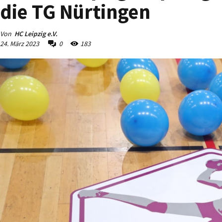
die TG Nürtingen
Von
HC Leipzig e.V.
24. März 2023
0
183