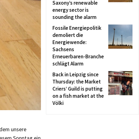
Saxony’s renewable
energy sector is
sounding the alarm
Fossile Energiepolitik
demoliert die
Energiewende:
Sachsens
Erneuerbaren-Branche
schlägt Alarm
Back in Leipzig since
Thursday: the Market
Criers’ Guild is putting
on a fish market at the
Völki
i dem unsere
iesem Sonntag ein