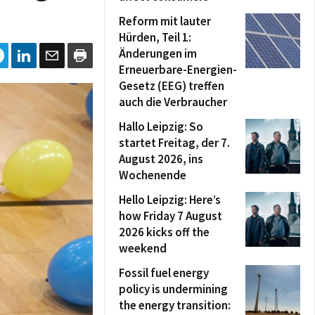
Reform mit lauter
Hürden, Teil 1:
Änderungen im
Erneuerbare-Energien-
Gesetz (EEG) treffen
auch die Verbraucher
Hallo Leipzig: So
startet Freitag, der 7.
August 2026, ins
Wochenende
Hello Leipzig: Here’s
how Friday 7 August
2026 kicks off the
weekend
Fossil fuel energy
policy is undermining
the energy transition: