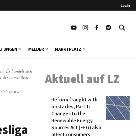
Login
LTUNGEN
MELDER
MARKTPLATZ
en. Es handelt sich
Aktuell auf LZ
te der namentlich
 sich gern an
Reform fraught with
obstacles, Part 1:
Changes to the
Renewable Energy
sliga
Sources Act (EEG) also
affect consumers