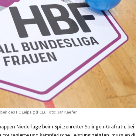
ben des HC Leipzig (HCL). Foto: Jan Kaefer
nappen Niederlage beim Spitzenreiter Solingen-Gräfrath, be
e couragierte und kämpferische Leistung zeigten, muss an d