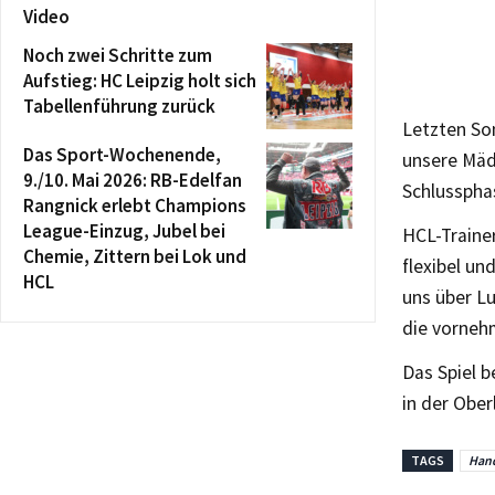
Video
Noch zwei Schritte zum
Aufstieg: HC Leipzig holt sich
Tabellenführung zurück
Letzten So
Das Sport-Wochenende,
unsere Mäd
9./10. Mai 2026: RB-Edelfan
Schlusspha
Rangnick erlebt Champions
League-Einzug, Jubel bei
HCL-Trainer
Chemie, Zittern bei Lok und
flexibel un
HCL
uns über Lu
die vornehm
Das Spiel b
in der Ober
TAGS
Hand