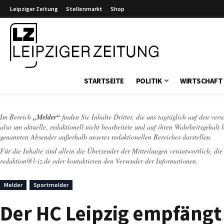
Leipziger Zeitung
Stellenmarkt
Shop
Leipziger Zeitung
STARTSEITE
POLITIK
WIRTSCHAFT
Im Bereich
„Melder“
finden Sie Inhalte Dritter, die uns tagtäglich auf den ver
also um aktuelle, redaktionell nicht bearbeitete und auf ihren Wahrheitsgehalt 
genannten Absender außerhalb unseres redaktionellen Bereiches darstellen.
Für die Inhalte sind allein die Übersender der Mitteilungen verantwortlich, di
redaktion@l-iz.de
oder kontaktieren den Versender der Informationen.
Melder
Sportmelder
Der HC Leipzig empfängt 