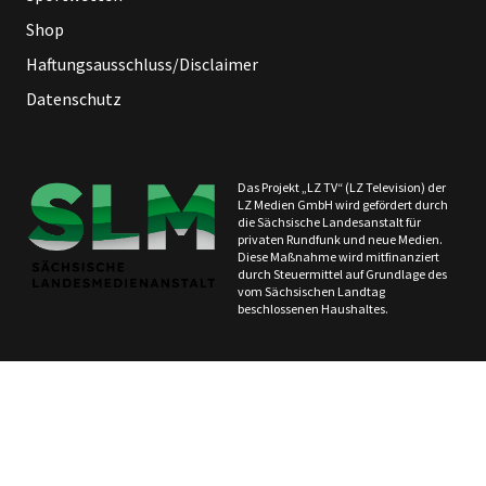
Shop
Haftungsausschluss/Disclaimer
Datenschutz
Das Projekt „LZ TV“ (LZ Television) der
LZ Medien GmbH wird gefördert durch
die Sächsische Landesanstalt für
privaten Rundfunk und neue Medien.
Diese Maßnahme wird mitfinanziert
durch Steuermittel auf Grundlage des
vom Sächsischen Landtag
beschlossenen Haushaltes.