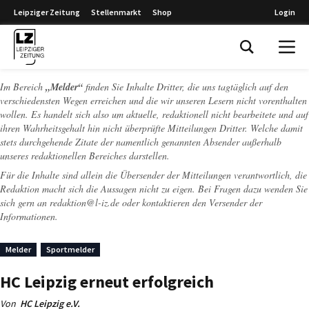
Leipziger Zeitung
Stellenmarkt
Shop
Login
Leipziger Zeitung
Im Bereich
„Melder“
finden Sie Inhalte Dritter, die uns tagtäglich auf den
verschiedensten Wegen erreichen und die wir unseren Lesern nicht vorenthalten
wollen. Es handelt sich also um aktuelle, redaktionell nicht bearbeitete und auf
ihren Wahrheitsgehalt hin nicht überprüfte Mitteilungen Dritter. Welche damit
stets durchgehende Zitate der namentlich genannten Absender außerhalb
unseres redaktionellen Bereiches darstellen.
Für die Inhalte sind allein die Übersender der Mitteilungen verantwortlich, die
Redaktion macht sich die Aussagen nicht zu eigen. Bei Fragen dazu wenden Sie
sich gern an
redaktion@l-iz.de
oder kontaktieren den Versender der
Informationen.
Melder
Sportmelder
HC Leipzig erneut erfolgreich
Von
HC Leipzig e.V.