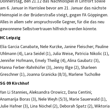
Donnerstag, den 21.12 das Nachholspiel in Lintfort sowie
am 6. Januar in Harrislee bevor am 21. Januar das nächste
Heimspiel in der Brüderstraße steigt, gegen FA Göppingen.
Alles in allem sehr anspruchsvolle Gegner, für die das neu
gewonnene Selbstvertrauen hilfreich werden könnte.
HC Leipzig
Elia Garcia Canabate, Nele Kurzke, Janine Fleischer; Pauline
Uhlmann (4), Lara Seidel (1), Julia Weise, Patricia Nikolic (1),
Jennifer Hofmann, Emely Theilig (4), Alina Gaubatz (3),
Hanna Ferber-Rahnhöfer (3), Jenny Illge (2), Sharleen
Greschner (1), Joanna Granicka (8/3), Marlene Tucholke
SG 09 Kirchhof
Yan Li Stannies, Aleksandra Orowicz, Dana Centini;
Anamarija Boras (3), Nele Weyh (5/3), Marie Sauerwald (1),
Julie Hafner (3), Lina Nöchel (2), Deborah Spatz (2), Wiktoria