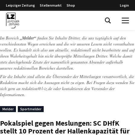
Leipziger Zeitung
Stellenmarkt
Shop
Login
Leipziger Zeitung
Im Bereich
„Melder“
finden Sie Inhalte Dritter, die uns tagtäglich auf den
verschiedensten Wegen erreichen und die wir unseren Lesern nicht vorenthalten
wollen. Es handelt sich also um aktuelle, redaktionell nicht bearbeitete und auf
ihren Wahrheitsgehalt hin nicht überprüfte Mitteilungen Dritter. Welche damit
stets durchgehende Zitate der namentlich genannten Absender außerhalb
unseres redaktionellen Bereiches darstellen.
Für die Inhalte sind allein die Übersender der Mitteilungen verantwortlich, die
Redaktion macht sich die Aussagen nicht zu eigen. Bei Fragen dazu wenden Sie
sich gern an
redaktion@l-iz.de
oder kontaktieren den Versender der
Informationen.
Melder
Sportmelder
Pokalspiel gegen Meslungen: SC DHfK
stellt 10 Prozent der Hallenkapazität für