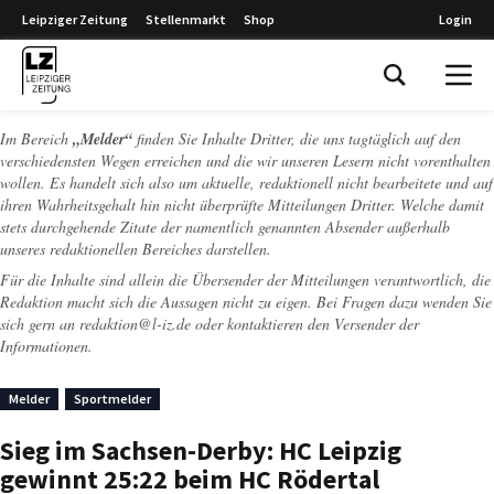
Leipziger Zeitung
Stellenmarkt
Shop
Login
Leipziger Zeitung
Im Bereich
„Melder“
finden Sie Inhalte Dritter, die uns tagtäglich auf den
verschiedensten Wegen erreichen und die wir unseren Lesern nicht vorenthalten
wollen. Es handelt sich also um aktuelle, redaktionell nicht bearbeitete und auf
ihren Wahrheitsgehalt hin nicht überprüfte Mitteilungen Dritter. Welche damit
stets durchgehende Zitate der namentlich genannten Absender außerhalb
unseres redaktionellen Bereiches darstellen.
Für die Inhalte sind allein die Übersender der Mitteilungen verantwortlich, die
Redaktion macht sich die Aussagen nicht zu eigen. Bei Fragen dazu wenden Sie
sich gern an
redaktion@l-iz.de
oder kontaktieren den Versender der
Informationen.
Melder
Sportmelder
Sieg im Sachsen-Derby: HC Leipzig
gewinnt 25:22 beim HC Rödertal