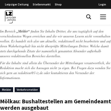
Leipziger Zeitung
Stellenmarkt
Shop
Login
Leipziger Zeitung
Im Bereich
„Melder“
finden Sie Inhalte Dritter, die uns tagtäglich auf den
verschiedensten Wegen erreichen und die wir unseren Lesern nicht vorenthalten
wollen. Es handelt sich also um aktuelle, redaktionell nicht bearbeitete und auf
ihren Wahrheitsgehalt hin nicht überprüfte Mitteilungen Dritter. Welche damit
stets durchgehende Zitate der namentlich genannten Absender außerhalb
unseres redaktionellen Bereiches darstellen.
Für die Inhalte sind allein die Übersender der Mitteilungen verantwortlich, die
Redaktion macht sich die Aussagen nicht zu eigen. Bei Fragen dazu wenden Sie
sich gern an
redaktion@l-iz.de
oder kontaktieren den Versender der
Informationen.
Melder
Verkehrsmelder
Mölkau: Bushaltestellen am Gemeindeamt
werden ausgebaut