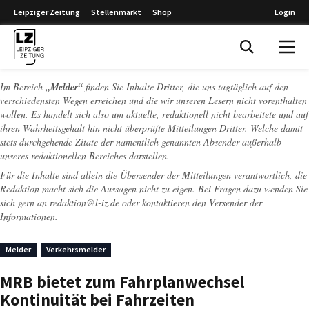
Leipziger Zeitung
Stellenmarkt
Shop
Login
Leipziger Zeitung
Im Bereich
„Melder“
finden Sie Inhalte Dritter, die uns tagtäglich auf den
verschiedensten Wegen erreichen und die wir unseren Lesern nicht vorenthalten
wollen. Es handelt sich also um aktuelle, redaktionell nicht bearbeitete und auf
ihren Wahrheitsgehalt hin nicht überprüfte Mitteilungen Dritter. Welche damit
stets durchgehende Zitate der namentlich genannten Absender außerhalb
unseres redaktionellen Bereiches darstellen.
Für die Inhalte sind allein die Übersender der Mitteilungen verantwortlich, die
Redaktion macht sich die Aussagen nicht zu eigen. Bei Fragen dazu wenden Sie
sich gern an
redaktion@l-iz.de
oder kontaktieren den Versender der
Informationen.
Melder
Verkehrsmelder
MRB bietet zum Fahrplanwechsel
Kontinuität bei Fahrzeiten