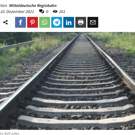
Von
Mitteldeutsche Regiobahn
10. Dezember 2021
0
261
to: Ralf Julke