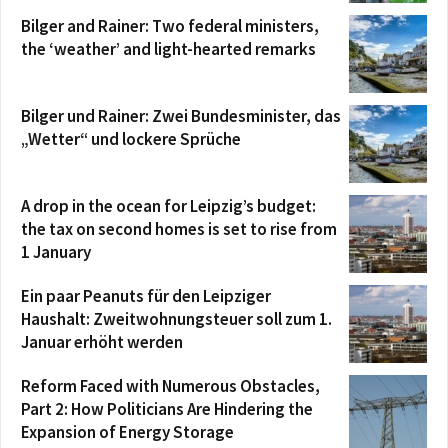
Bilger and Rainer: Two federal ministers,
the ‘weather’ and light-hearted remarks
Bilger und Rainer: Zwei Bundesminister, das
„Wetter“ und lockere Sprüche
A drop in the ocean for Leipzig’s budget:
the tax on second homes is set to rise from
1 January
Ein paar Peanuts für den Leipziger
Haushalt: Zweitwohnungsteuer soll zum 1.
Januar erhöht werden
Reform Faced with Numerous Obstacles,
Part 2: How Politicians Are Hindering the
Expansion of Energy Storage