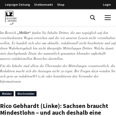
Leipziger Zeitung
Stellenmarkt
Shop
Login
Leipziger Zeitung
Im Bereich
„Melder“
finden Sie Inhalte Dritter, die uns tagtäglich auf den
verschiedensten Wegen erreichen und die wir unseren Lesern nicht vorenthalten
wollen. Es handelt sich also um aktuelle, redaktionell nicht bearbeitete und auf
ihren Wahrheitsgehalt hin nicht überprüfte Mitteilungen Dritter. Welche damit
stets durchgehende Zitate der namentlich genannten Absender außerhalb
unseres redaktionellen Bereiches darstellen.
Für die Inhalte sind allein die Übersender der Mitteilungen verantwortlich, die
Redaktion macht sich die Aussagen nicht zu eigen. Bei Fragen dazu wenden Sie
sich gern an
redaktion@l-iz.de
oder kontaktieren den Versender der
Informationen.
Melder
Wortmelder
Rico Gebhardt (Linke): Sachsen braucht
Mindestlohn – und auch deshalb eine