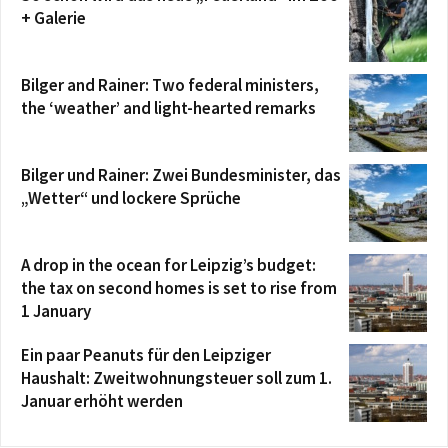
+ Galerie
Bilger and Rainer: Two federal ministers,
the ‘weather’ and light-hearted remarks
Bilger und Rainer: Zwei Bundesminister, das
„Wetter“ und lockere Sprüche
A drop in the ocean for Leipzig’s budget:
the tax on second homes is set to rise from
1 January
Ein paar Peanuts für den Leipziger
Haushalt: Zweitwohnungsteuer soll zum 1.
Januar erhöht werden