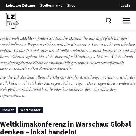
Leipziger Zeitung
Stellenmarkt
Shop
Login
Leipziger Zeitung
Im Bereich
„Melder“
finden Sie Inhalte Dritter, die uns tagtäglich auf den
verschiedensten Wegen erreichen und die wir unseren Lesern nicht vorenthalten
wollen. Es handelt sich also um aktuelle, redaktionell nicht bearbeitete und auf
ihren Wahrheitsgehalt hin nicht überprüfte Mitteilungen Dritter. Welche damit
stets durchgehende Zitate der namentlich genannten Absender außerhalb
unseres redaktionellen Bereiches darstellen.
Für die Inhalte sind allein die Übersender der Mitteilungen verantwortlich, die
Redaktion macht sich die Aussagen nicht zu eigen. Bei Fragen dazu wenden Sie
sich gern an
redaktion@l-iz.de
oder kontaktieren den Versender der
Informationen.
Melder
Wortmelder
Weltklimakonferenz in Warschau: Global
denken – lokal handeln!