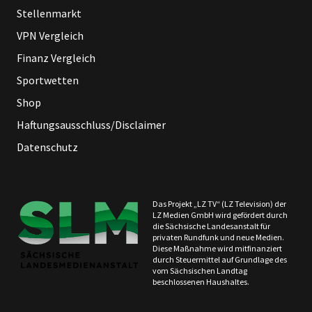
Stellenmarkt
VPN Vergleich
Finanz Vergleich
Sportwetten
Shop
Haftungsausschluss/Disclaimer
Datenschutz
Das Projekt „LZ TV“ (LZ Television) der
LZ Medien GmbH wird gefördert durch
die Sächsische Landesanstalt für
privaten Rundfunk und neue Medien.
Diese Maßnahme wird mitfinanziert
durch Steuermittel auf Grundlage des
vom Sächsischen Landtag
beschlossenen Haushaltes.