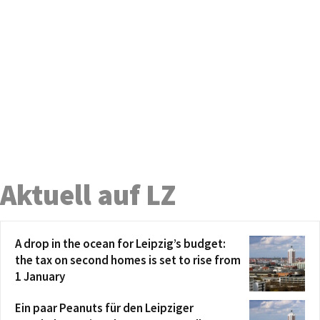
Aktuell auf LZ
A drop in the ocean for Leipzig’s budget:
the tax on second homes is set to rise from
1 January
Ein paar Peanuts für den Leipziger