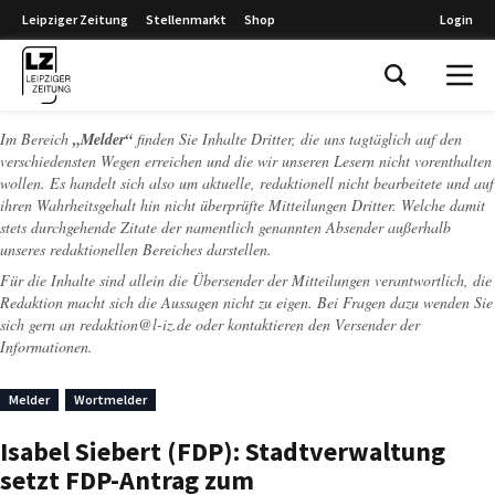
Leipziger Zeitung
Stellenmarkt
Shop
Login
Leipziger Zeitung
Im Bereich
„Melder“
finden Sie Inhalte Dritter, die uns tagtäglich auf den
verschiedensten Wegen erreichen und die wir unseren Lesern nicht vorenthalten
wollen. Es handelt sich also um aktuelle, redaktionell nicht bearbeitete und auf
ihren Wahrheitsgehalt hin nicht überprüfte Mitteilungen Dritter. Welche damit
stets durchgehende Zitate der namentlich genannten Absender außerhalb
unseres redaktionellen Bereiches darstellen.
Für die Inhalte sind allein die Übersender der Mitteilungen verantwortlich, die
Redaktion macht sich die Aussagen nicht zu eigen. Bei Fragen dazu wenden Sie
sich gern an
redaktion@l-iz.de
oder kontaktieren den Versender der
Informationen.
Melder
Wortmelder
Isabel Siebert (FDP): Stadtverwaltung
setzt FDP-Antrag zum