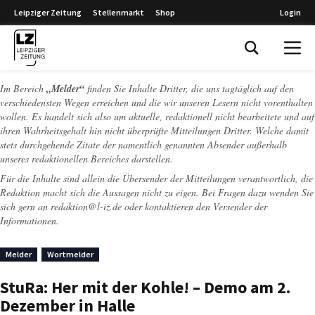
Leipziger Zeitung
Stellenmarkt
Shop
Login
Leipziger Zeitung
Im Bereich
„Melder“
finden Sie Inhalte Dritter, die uns tagtäglich auf den
verschiedensten Wegen erreichen und die wir unseren Lesern nicht vorenthalten
wollen. Es handelt sich also um aktuelle, redaktionell nicht bearbeitete und auf
ihren Wahrheitsgehalt hin nicht überprüfte Mitteilungen Dritter. Welche damit
stets durchgehende Zitate der namentlich genannten Absender außerhalb
unseres redaktionellen Bereiches darstellen.
Für die Inhalte sind allein die Übersender der Mitteilungen verantwortlich, die
Redaktion macht sich die Aussagen nicht zu eigen. Bei Fragen dazu wenden Sie
sich gern an
redaktion@l-iz.de
oder kontaktieren den Versender der
Informationen.
Melder
Wortmelder
StuRa: Her mit der Kohle! – Demo am 2.
Dezember in Halle