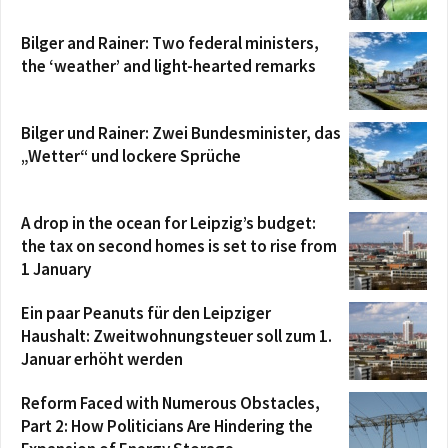
Bilger and Rainer: Two federal ministers,
the ‘weather’ and light-hearted remarks
Bilger und Rainer: Zwei Bundesminister, das
„Wetter“ und lockere Sprüche
A drop in the ocean for Leipzig’s budget:
the tax on second homes is set to rise from
1 January
Ein paar Peanuts für den Leipziger
Haushalt: Zweitwohnungsteuer soll zum 1.
Januar erhöht werden
Reform Faced with Numerous Obstacles,
Part 2: How Politicians Are Hindering the