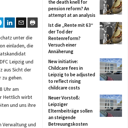
the death knell for
pension reform? An
attempt at an analysis
Ist die „Rente mit 63“
der Tod der
chatz unter die
Rentenreform?
Versuch einer
on einladen, die
Annäherung
ratskandidat
New initiative:
ADFC Leipzig und
Childcare fees in
z aus Sicht der
Leipzig to be adjusted
r zu gehen.
to reflect rising
childcare costs
38 Uhr am
r Hettlich wirbt
Neuer Vorstoß:
Leipziger
iten und uns ihre
Elternbeiträge sollen
an steigende
Betreuungskosten
in Verwaltung und