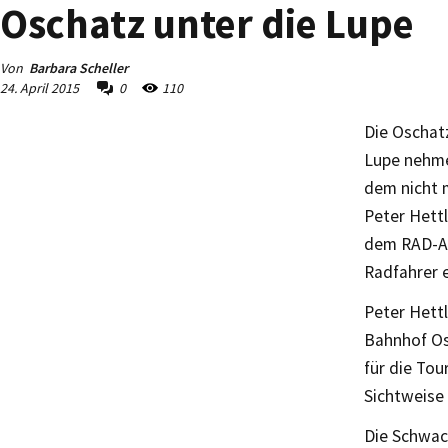
Oschatz unter die Lupe
Von
Barbara Scheller
24. April 2015
0
110
Die Oschat
Lupe nehme
dem nicht 
Peter Hett
dem RAD-AG
Radfahrer e
Peter Hettl
Bahnhof Osc
für die Tou
Sichtweise 
Die Schwac