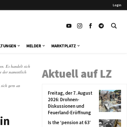
Login
LTUNGEN
MELDER
MARKTPLATZ
en. Es handelt sich
Aktuell auf LZ
te der namentlich
 sich gern an
Freitag, der 7. August
2026: Drohnen-
Diskussionen und
Feuerland-Eröffnung
in
Is the ‘pension at 63’