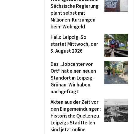
Sächsische Regierung
plant selbst mit
Millionen-Kürzungen
beim Wohngeld
Hallo Leipzig: So
startet Mittwoch, der
5. August 2026
Das „Jobcenter vor
Ort“ hat einen neuen
Standort in Leipzig-
Grünau. Wir haben
nachgefragt
Akten aus der Zeit vor
den Eingemeindungen:
Historische Quellen zu
Leipzigs Stadtteilen
sind jetzt online