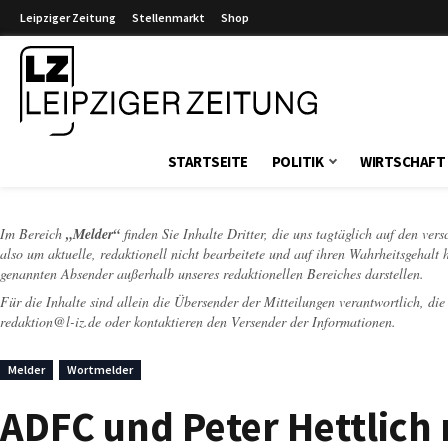
Leipziger Zeitung
Stellenmarkt
Shop
Leipziger Zeitung
STARTSEITE
POLITIK
WIRTSCHAFT
Im Bereich
„Melder“
finden Sie Inhalte Dritter, die uns tagtäglich auf den ver
also um aktuelle, redaktionell nicht bearbeitete und auf ihren Wahrheitsgehalt 
genannten Absender außerhalb unseres redaktionellen Bereiches darstellen.
Für die Inhalte sind allein die Übersender der Mitteilungen verantwortlich, di
redaktion@l-iz.de
oder kontaktieren den Versender der Informationen.
Melder
Wortmelder
ADFC und Peter Hettlich