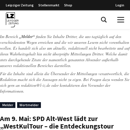
Leipziger Zeitung
Stellenmarkt
Shop
Login
Leipziger Zeitung
Im Bereich
„Melder“
finden Sie Inhalte Dritter, die uns tagtäglich auf den
verschiedensten Wegen erreichen und die wir unseren Lesern nicht vorenthalten
wollen. Es handelt sich also um aktuelle, redaktionell nicht bearbeitete und auf
ihren Wahrheitsgehalt hin nicht überprüfte Mitteilungen Dritter. Welche damit
stets durchgehende Zitate der namentlich genannten Absender außerhalb
unseres redaktionellen Bereiches darstellen.
Für die Inhalte sind allein die Übersender der Mitteilungen verantwortlich, die
Redaktion macht sich die Aussagen nicht zu eigen. Bei Fragen dazu wenden Sie
sich gern an
redaktion@l-iz.de
oder kontaktieren den Versender der
Informationen.
Melder
Wortmelder
Am 9. Mai: SPD Alt-West lädt zur
„WestKulTour – die Entdeckungstour