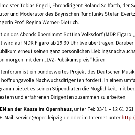
lmeister Tobias Engeli, Ehrendirigent Roland Seiffarth, der S
Autor und Moderator des Bayrischen Rundfunks Stefan Evertz
erin Prof. Regina Werner-Dietrich.
tion des Abends übernimmt Bettina Volksdorf (MDR Figaro 
 wird auf MDR Figaro ab 19:30 Uhr live übertragen. Darüber
Publikum erneut seinen ganz persönlichen Lieblingsnachwuch
on morgen mit dem „LVZ-Publikumspreis“ küren.
ntenforum ist ein bundesweites Projekt des Deutschen Musik
e, hoffnungsvolle Nachwuchsdirigenten fördert. In einem umf
gramm bietet es seinen Stipendiaten die Möglichkeit, mit b
estern und erfahrenen Dirigenten zusammen zu arbeiten.
N an der Kasse im Opernhaus
, unter Tel: 0341 – 12 61 261
 E-Mail: service@oper-leipzig.de oder im Internet unter
http: