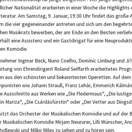
licher Nationalität erarbeiten in einer Woche die Highlights 
teratur. Am Samstag, 9. Januar, 19:30 Uhr findet das große
dem die vier gegeneinander antreten und sich um den begehrt
hen Musikrats bewerben, der am Ende an den Besten verliehe
hält eine Assistenz und ein Gastdirigat für eine Neuprodukti
hen Komödie.
ilnehmer Ingmar Beck, Nuno Coelho, Dominic Limburg und Ji?í
eitung von Ehrendirigent Roland Seiffarth erarbeitetes Pro
en aus den schönsten und bekanntesten Operetten. Auf de
ponisten wie Johann Strauß, Franz Lehàr, Emmerich Kálmán
e Ausschnitte aus Werken wie „Die Fledermaus“, „Die lustige
fin Mariza“, „Die Csárdásfürstin“ oder „Der Vetter aus Dingsd
sitzt das Orchester der Musikalischen Komödie und auf der 
r Musikalischen Komödie Mirjam Neururer, Lilli Wünscher, And
ydlewski und Milko Milev zu sehen und zu hören sein.