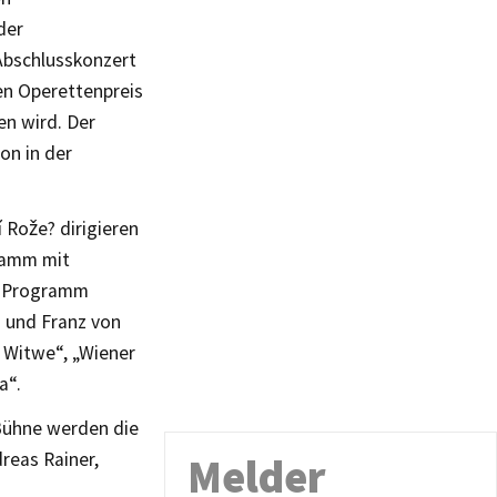
der
 Abschlusskonzert
en Operettenpreis
n wird. Der
on in der
 Rože? dirigieren
gramm mit
m Programm
 und Franz von
 Witwe“, „Wiener
a“.
Bühne werden die
reas Rainer,
Melder