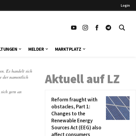
Login
LTUNGEN
MELDER
MARKTPLATZ
en. Es handelt sich
Aktuell auf LZ
te der namentlich
 sich gern an
Reform fraught with
obstacles, Part 1:
Changes to the
Renewable Energy
Sources Act (EEG) also
affect consumers