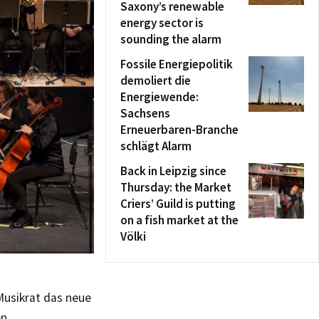
Saxony’s renewable
energy sector is
sounding the alarm
Fossile Energiepolitik
demoliert die
Energiewende:
Sachsens
Erneuerbaren-Branche
schlägt Alarm
Back in Leipzig since
Thursday: the Market
Criers’ Guild is putting
on a fish market at the
Völki
Musikrat das neue
en