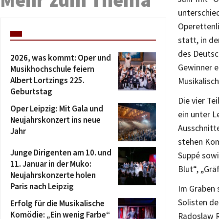
unterschied
Operettenli
statt, in 
des Deutsc
2026, was kommt: Oper und
Gewinner er
Musikhochschule feiern
Albert Lortzings 225.
Musikalisc
Geburtstag
Die vier Te
Oper Leipzig: Mit Gala und
ein unter L
Neujahrskonzert ins neue
Ausschnitt
Jahr
stehen Kom
Junge Dirigenten am 10. und
Suppé sowi
11. Januar in der Muko:
Blut“, „Grä
Neujahrskonzerte holen
Paris nach Leipzig
Im Graben 
Solisten de
Erfolg für die Musikalische
Komödie: „Ein wenig Farbe“
Radoslaw R