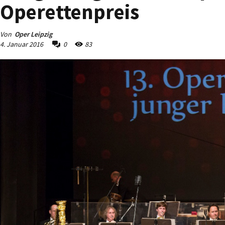
Operettenpreis
Von
Oper Leipzig
4. Januar 2016
0
83