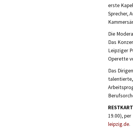
erste Kapel
Sprecher, 
Kammersäng
Die Modera
Das Konzert
Leipziger 
Operette v
Das Dirige
talentiert
Arbeitspro
Berufsorch
RESTKARTE
19.00), per
leipzig.de
.