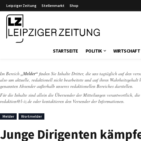
Leipziger Zeitung
Stellenmarkt
Shop
Leipziger Zeitung
STARTSEITE
POLITIK
WIRTSCHAFT
Im Bereich
„Melder“
finden Sie Inhalte Dritter, die uns tagtäglich auf den ver
also um aktuelle, redaktionell nicht bearbeitete und auf ihren Wahrheitsgehalt 
genannten Absender außerhalb unseres redaktionellen Bereiches darstellen.
Für die Inhalte sind allein die Übersender der Mitteilungen verantwortlich, di
redaktion@l-iz.de
oder kontaktieren den Versender der Informationen.
Melder
Wortmelder
Junge Dirigenten kämpf