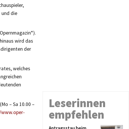
chauspieler,
 und die
„Opernmagazin“).
 hinaus wird das
sdirigenten der
rates, welches
angreichen
edeutenden
Leserinnen
 (Mo – Sa 10.00 –
empfehlen
//www.oper-
Antragsstau beim