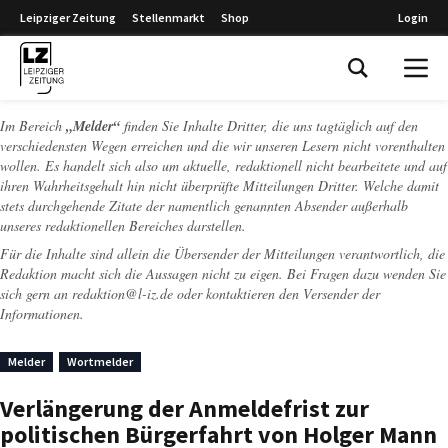
Leipziger Zeitung
Stellenmarkt
Shop
Login
Leipziger Zeitung
Im Bereich
„Melder“
finden Sie Inhalte Dritter, die uns tagtäglich auf den
verschiedensten Wegen erreichen und die wir unseren Lesern nicht vorenthalten
wollen. Es handelt sich also um aktuelle, redaktionell nicht bearbeitete und auf
ihren Wahrheitsgehalt hin nicht überprüfte Mitteilungen Dritter. Welche damit
stets durchgehende Zitate der namentlich genannten Absender außerhalb
unseres redaktionellen Bereiches darstellen.
Für die Inhalte sind allein die Übersender der Mitteilungen verantwortlich, die
Redaktion macht sich die Aussagen nicht zu eigen. Bei Fragen dazu wenden Sie
sich gern an
redaktion@l-iz.de
oder kontaktieren den Versender der
Informationen.
Melder
Wortmelder
Verlängerung der Anmeldefrist zur
politischen Bürgerfahrt von Holger Mann