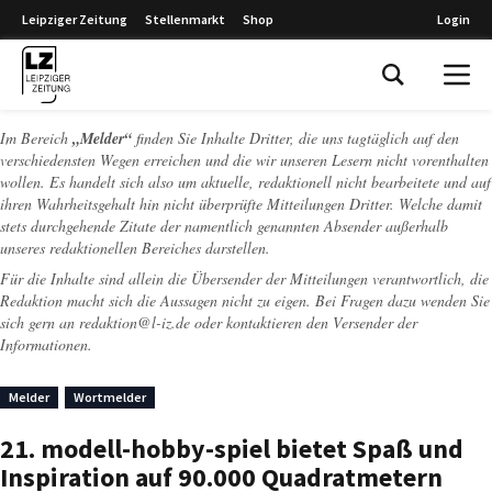
Leipziger Zeitung
Stellenmarkt
Shop
Login
Leipziger Zeitung
Im Bereich
„Melder“
finden Sie Inhalte Dritter, die uns tagtäglich auf den
verschiedensten Wegen erreichen und die wir unseren Lesern nicht vorenthalten
wollen. Es handelt sich also um aktuelle, redaktionell nicht bearbeitete und auf
ihren Wahrheitsgehalt hin nicht überprüfte Mitteilungen Dritter. Welche damit
stets durchgehende Zitate der namentlich genannten Absender außerhalb
unseres redaktionellen Bereiches darstellen.
Für die Inhalte sind allein die Übersender der Mitteilungen verantwortlich, die
Redaktion macht sich die Aussagen nicht zu eigen. Bei Fragen dazu wenden Sie
sich gern an
redaktion@l-iz.de
oder kontaktieren den Versender der
Informationen.
Melder
Wortmelder
21. modell-hobby-spiel bietet Spaß und
Inspiration auf 90.000 Quadratmetern