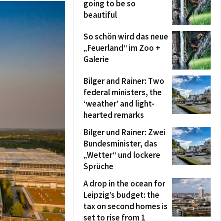
going to be so
beautiful
So schön wird das neue
„Feuerland“ im Zoo +
Galerie
Bilger and Rainer: Two
federal ministers, the
‘weather’ and light-
hearted remarks
Bilger und Rainer: Zwei
Bundesminister, das
„Wetter“ und lockere
Sprüche
A drop in the ocean for
Leipzig’s budget: the
tax on second homes is
set to rise from 1