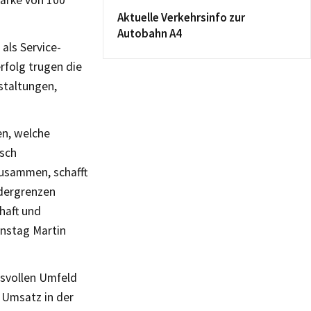
Marke von 100
Aktuelle Verkehrsinfo zur
Autobahn A4
als Service-
folg trugen die
staltungen,
en, welche
isch
zusammen, schafft
ndergrenzen
haft und
enstag Martin
hsvollen Umfeld
 Umsatz in der