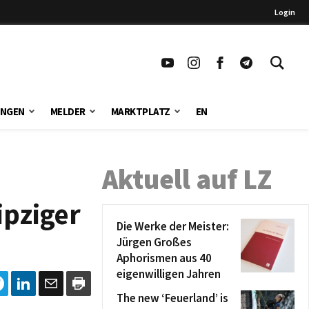
Login
UNGEN
MELDER
MARKTPLATZ
EN
Aktuell auf LZ
ipziger
Die Werke der Meister:
Jürgen Großes
Aphorismen aus 40
eigenwilligen Jahren
The new ‘Feuerland’ is