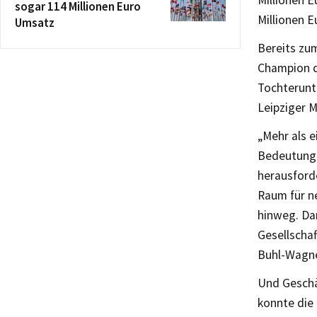
Millionen E
sogar 114 Millionen Euro
Millionen 
Umsatz
Bereits zu
Champion d
Tochterunt
Leipziger 
„Mehr als 
Bedeutung 
herausford
Raum für n
hinweg. Dam
Gesellschaf
Buhl-Wagne
Und Geschä
konnte die