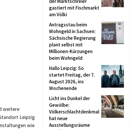
der Marktschreier
gastiert mit Fischmarkt
am Völki
Antragsstau beim
Wohngeld in Sachsen:
Sächsische Regierung
plant selbst mit
Millionen-Kürzungen
beim Wohngeld
Hallo Leipzig: So
startet Freitag, der 7.
August 2026, ins
Wochenende
Licht ins Dunkel der
Gewölbe:
d weitere
Völkerschlachtdenkmal
Standort Leipzig
hat neue
Ausstellungsräume
nstaltungen wie