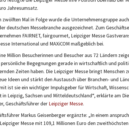
uro festigte die Leipziger Messe ihre Position oberhalb der 
Euro Jahresumsatz.
m zwölften Mal in Folge wurde die Unternehmensgruppe auch 
er deutschen Messebranche ausgezeichnet. Zum Geschäftser
ernehmen FAIRNET, fairgourmet, Leipziger Messe Gastveran
Messe International und MAXiCOM maßgeblich bei.
eine Million Besucherinnen und Besucher aus 72 Ländern zeig
persönliche Begegnungen gerade in wirtschaftlich und polit
ernden Zeiten haben. Die Leipziger Messe bringt Menschen 
eue Ideen und stärkt den Austausch über Branchen- und Lä
it ist sie ein wichtiger Impulsgeber für Wirtschaft, Wissensc
t in Leipzig, Sachsen und Mitteldeutschland“, erklärte am Di
r, Geschäftsführer der
Leipziger Messe
.
ftsführer Markus Geisenberger ergänzte: „In einem anspruc
 Leipziger Messe mit 109,1 Millionen Euro den zweithöchsten