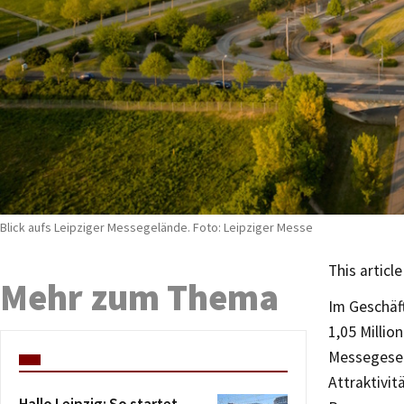
Blick aufs Leipziger Messegelände. Foto: Leipziger Messe
This article
Mehr zum Thema
Im Geschäf
1,05 Milli
Messegesell
Attraktivit