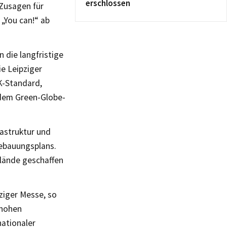
erschlossen
 Zusagen für
„You can!“ ab
n die langfristige
e Leipziger
K-Standard,
 dem Green-Globe-
rastruktur und
Bebauungsplans.
lände geschaffen
ziger Messe, so
 hohen
nationaler