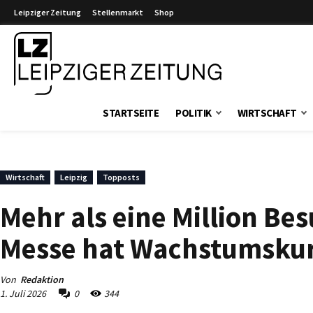
Leipziger Zeitung
Stellenmarkt
Shop
Leipziger Zeitung
STARTSEITE
POLITIK
WIRTSCHAFT
Wirtschaft
Leipzig
Topposts
Mehr als eine Million Be
Messe hat Wachstumskurs
Von
Redaktion
1. Juli 2026
0
344