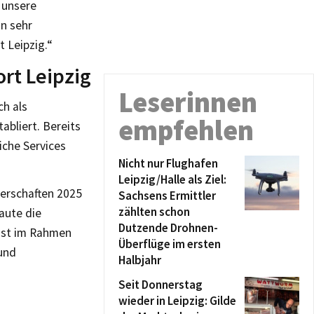
 unsere
n sehr
 Leipzig.“
rt Leipzig
Leserinnen
ch als
empfehlen
abliert. Bereits
iche Services
Nicht nur Flughafen
Leipzig/Halle als Ziel:
erschaften 2025
Sachsens Ermittler
zählten schon
aute die
Dutzende Drohnen-
ist im Rahmen
Überflüge im ersten
und
Halbjahr
Seit Donnerstag
wieder in Leipzig: Gilde