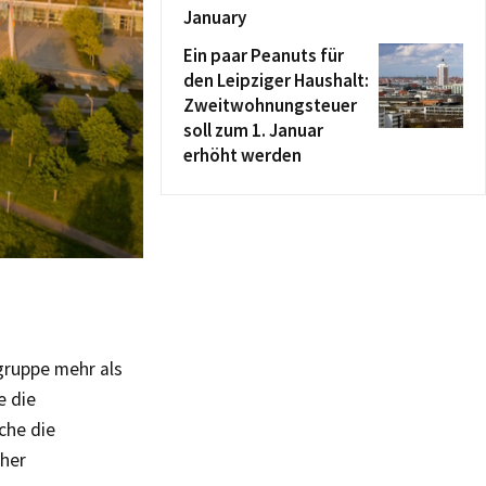
January
Ein paar Peanuts für
den Leipziger Haushalt:
Zweitwohnungsteuer
soll zum 1. Januar
erhöht werden
gruppe mehr als
e die
che die
cher