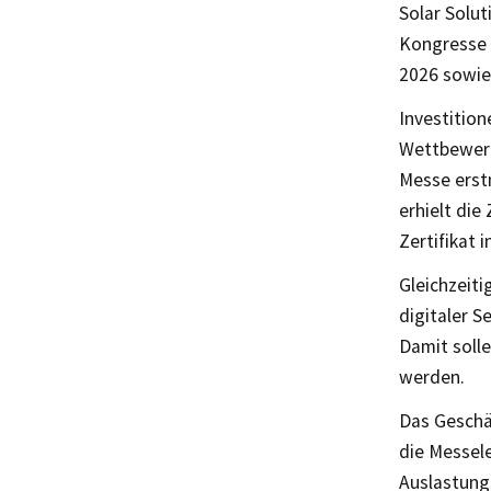
Solar Solut
Kongresse 
2026 sowie
Investition
Wettbewerbs
Messe erst
erhielt di
Zertifikat 
Gleichzeiti
digitaler 
Damit soll
werden.
Das Geschäf
die Messele
Auslastung,