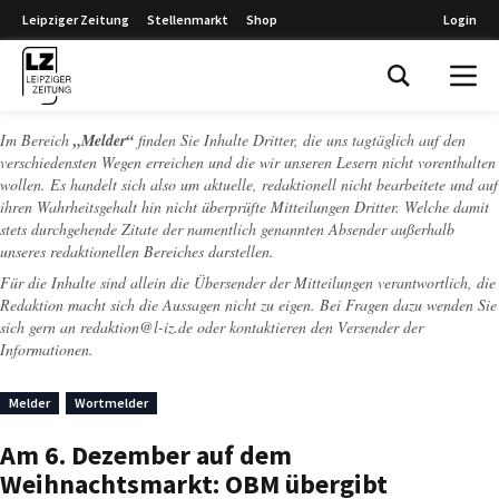
Leipziger Zeitung
Stellenmarkt
Shop
Login
Leipziger Zeitung
Im Bereich
„Melder“
finden Sie Inhalte Dritter, die uns tagtäglich auf den
verschiedensten Wegen erreichen und die wir unseren Lesern nicht vorenthalten
wollen. Es handelt sich also um aktuelle, redaktionell nicht bearbeitete und auf
ihren Wahrheitsgehalt hin nicht überprüfte Mitteilungen Dritter. Welche damit
stets durchgehende Zitate der namentlich genannten Absender außerhalb
unseres redaktionellen Bereiches darstellen.
Für die Inhalte sind allein die Übersender der Mitteilungen verantwortlich, die
Redaktion macht sich die Aussagen nicht zu eigen. Bei Fragen dazu wenden Sie
sich gern an
redaktion@l-iz.de
oder kontaktieren den Versender der
Informationen.
Melder
Wortmelder
Am 6. Dezember auf dem
Weihnachtsmarkt: OBM übergibt