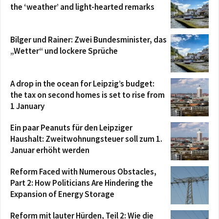
the ‘weather’ and light-hearted remarks
Bilger und Rainer: Zwei Bundesminister, das
„Wetter“ und lockere Sprüche
A drop in the ocean for Leipzig’s budget:
the tax on second homes is set to rise from
1 January
Ein paar Peanuts für den Leipziger
Haushalt: Zweitwohnungsteuer soll zum 1.
Januar erhöht werden
Reform Faced with Numerous Obstacles,
Part 2: How Politicians Are Hindering the
Expansion of Energy Storage
Reform mit lauter Hürden, Teil 2: Wie die