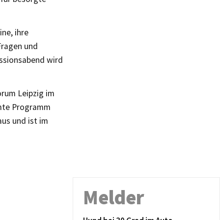
ine, ihre
 Fragen und
ussionsabend wird
orum Leipzig im
amte Programm
aus und ist im
Melder