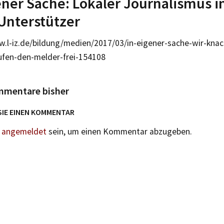
ener Sache: Lokaler Journalismus i
Unterstützer
w.l-iz.de/bildung/medien/2017/03/in-eigener-sache-wir-kn
ufen-den-melder-frei-154108
mmentare bisher
SIE EINEN KOMMENTAR
n
angemeldet
sein, um einen Kommentar abzugeben.