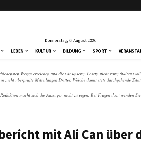
Donnerstag, 6. August 2026
LEBEN
KULTUR
BILDUNG
SPORT
VERANSTA
schiedensten Wegen erreichen und die wir unseren Lesern nicht vorenthalten woll
hin nicht überprüfte Mitteilungen Dritter. Welche damit stets durchgehende Zita
e Redaktion macht sich die Aussagen nicht zu eigen. Bei Fragen dazu wenden Sie
ericht mit Ali Can über 