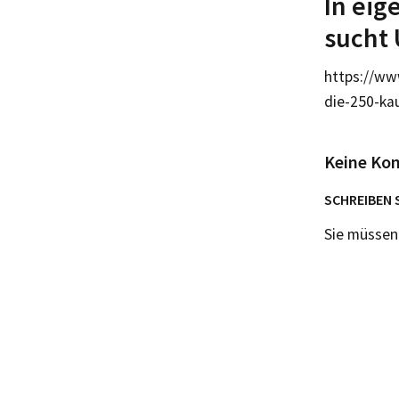
In eig
sucht 
https://ww
die-250-ka
Keine Ko
SCHREIBEN 
Sie müsse