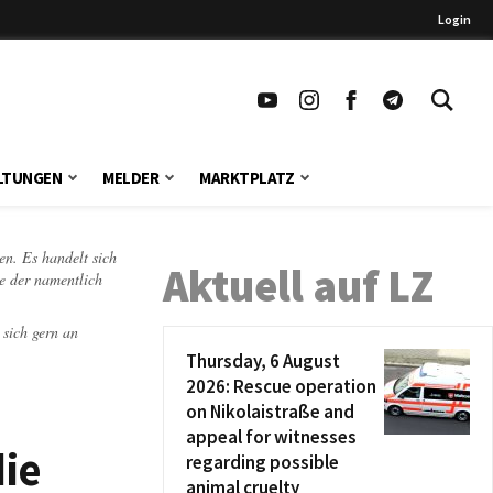
Login
LTUNGEN
MELDER
MARKTPLATZ
en. Es handelt sich
Aktuell auf LZ
te der namentlich
 sich gern an
Thursday, 6 August
2026: Rescue operation
on Nikolaistraße and
appeal for witnesses
die
regarding possible
animal cruelty