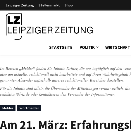
Leipziger Zeitung
Stellenmarkt
Shop
Leipziger Zeitung
STARTSEITE
POLITIK
WIRTSCHAFT
Im Bereich
„Melder“
finden Sie Inhalte Dritter, die uns tagtäglich auf den ver
also um aktuelle, redaktionell nicht bearbeitete und auf ihren Wahrheitsgehalt 
genannten Absender außerhalb unseres redaktionellen Bereiches darstellen.
Für die Inhalte sind allein die Übersender der Mitteilungen verantwortlich, di
redaktion@l-iz.de
oder kontaktieren den Versender der Informationen.
Melder
Wortmelder
Am 21. März: Erfahrungsb