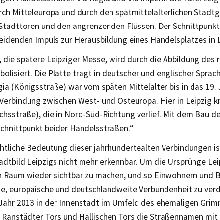
ch Mitteleuropa und durch den spätmittelalterlichen Stadtg
 Stadttoren und den angrenzenden Flüssen. Der Schnittpunkt
eidenden Impuls zur Herausbildung eines Handelsplatzes in L
, die spätere Leipziger Messe, wird durch die Abbildung des
olisiert. Die Platte trägt in deutscher und englischer Sprac
gia (Königsstraße) war vom späten Mittelalter bis in das 19.
Verbindung zwischen West- und Osteuropa. Hier in Leipzig kr
ichsstraße), die in Nord-Süd-Richtung verlief. Mit dem Bau 
Schnittpunkt beider Handelsstraßen.“
chtliche Bedeutung dieser jahrhundertealten Verbindungen is
adtbild Leipzigs nicht mehr erkennbar. Um die Ursprünge Lei
en Raum wieder sichtbar zu machen, und so Einwohnern und 
, europäische und deutschlandweite Verbundenheit zu verd
Jahr 2013 in der Innenstadt im Umfeld des ehemaligen Grim
, Ranstädter Tors und Hallischen Tors die Straßennamen mit