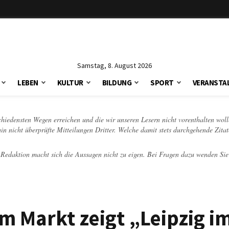
Samstag, 8. August 2026
LEBEN
KULTUR
BILDUNG
SPORT
VERANSTA
schiedensten Wegen erreichen und die wir unseren Lesern nicht vorenthalten woll
hin nicht überprüfte Mitteilungen Dritter. Welche damit stets durchgehende Zita
e Redaktion macht sich die Aussagen nicht zu eigen. Bei Fragen dazu wenden Sie
m Markt zeigt „Leipzig i