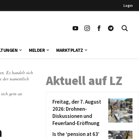
Login
LTUNGEN
MELDER
MARKTPLATZ
en. Es handelt sich
Aktuell auf LZ
te der namentlich
 sich gern an
Freitag, der 7. August
2026: Drohnen-
Diskussionen und
Feuerland-Eröffnung
m
Is the ‘pension at 63’