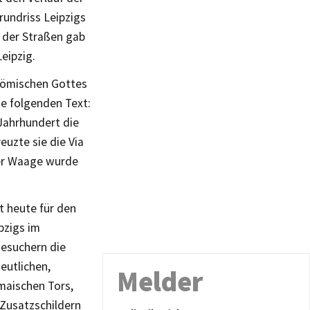
rundriss Leipzigs
 der Straßen gab
eipzig.
 römischen Gottes
he folgenden Text:
 Jahrhundert die
euzte sie die Via
der Waage wurde
t heute für den
pzigs im
Besuchern die
eutlichen,
Melder
maischen Tors,
 Zusatzschildern