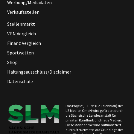
Werbung/Mediadaten
Verkaufsstellen
Stellenmarkt
VPN Vergleich
Finanz Vergleich
Sportwetten
Shop
Haftungsausschluss/Disclaimer
Datenschutz
Das Projekt „LZ TV“ (LZ Television) der
LZ Medien GmbH wird gefördert durch
die Sächsische Landesanstalt für
privaten Rundfunk und neue Medien.
Diese Maßnahme wird mitfinanziert
durch Steuermittel auf Grundlage des