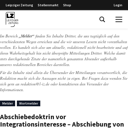
Leipziger Zeitung
Stellenmarkt
Shop
Login
Leipziger Zeitung
Im Bereich
„Melder“
finden Sie Inhalte Dritter, die uns tagtäglich auf den
verschiedensten Wegen erreichen und die wir unseren Lesern nicht vorenthalten
wollen. Es handelt sich also um aktuelle, redaktionell nicht bearbeitete und auf
ihren Wahrheitsgehalt hin nicht überprüfte Mitteilungen Dritter. Welche damit
stets durchgehende Zitate der namentlich genannten Absender außerhalb
unseres redaktionellen Bereiches darstellen.
Für die Inhalte sind allein die Übersender der Mitteilungen verantwortlich, die
Redaktion macht sich die Aussagen nicht zu eigen. Bei Fragen dazu wenden Sie
sich gern an
redaktion@l-iz.de
oder kontaktieren den Versender der
Informationen.
Melder
Wortmelder
Abschiebedoktrin vor
Integrationsinteresse – Abschiebung von