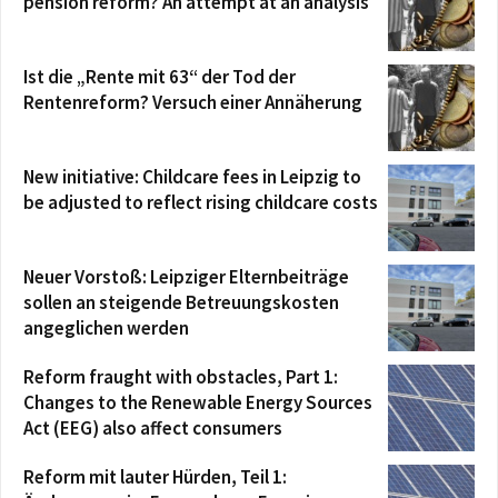
pension reform? An attempt at an analysis
Ist die „Rente mit 63“ der Tod der
Rentenreform? Versuch einer Annäherung
New initiative: Childcare fees in Leipzig to
be adjusted to reflect rising childcare costs
Neuer Vorstoß: Leipziger Elternbeiträge
sollen an steigende Betreuungskosten
angeglichen werden
Reform fraught with obstacles, Part 1:
Changes to the Renewable Energy Sources
Act (EEG) also affect consumers
Reform mit lauter Hürden, Teil 1: