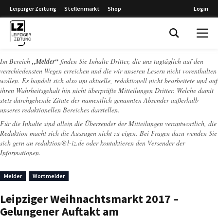
Leipziger Zeitung
Stellenmarkt
Shop
Login
Leipziger Zeitung
Im Bereich
„Melder“
finden Sie Inhalte Dritter, die uns tagtäglich auf den
verschiedensten Wegen erreichen und die wir unseren Lesern nicht vorenthalten
wollen. Es handelt sich also um aktuelle, redaktionell nicht bearbeitete und auf
ihren Wahrheitsgehalt hin nicht überprüfte Mitteilungen Dritter. Welche damit
stets durchgehende Zitate der namentlich genannten Absender außerhalb
unseres redaktionellen Bereiches darstellen.
Für die Inhalte sind allein die Übersender der Mitteilungen verantwortlich, die
Redaktion macht sich die Aussagen nicht zu eigen. Bei Fragen dazu wenden Sie
sich gern an
redaktion@l-iz.de
oder kontaktieren den Versender der
Informationen.
Melder
Wortmelder
Leipziger Weihnachtsmarkt 2017 –
Gelungener Auftakt am