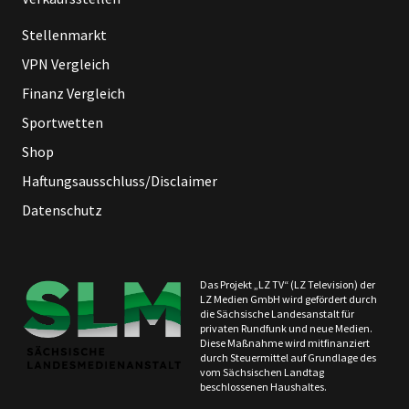
Stellenmarkt
VPN Vergleich
Finanz Vergleich
Sportwetten
Shop
Haftungsausschluss/Disclaimer
Datenschutz
Das Projekt „LZ TV“ (LZ Television) der
LZ Medien GmbH wird gefördert durch
die Sächsische Landesanstalt für
privaten Rundfunk und neue Medien.
Diese Maßnahme wird mitfinanziert
durch Steuermittel auf Grundlage des
vom Sächsischen Landtag
beschlossenen Haushaltes.