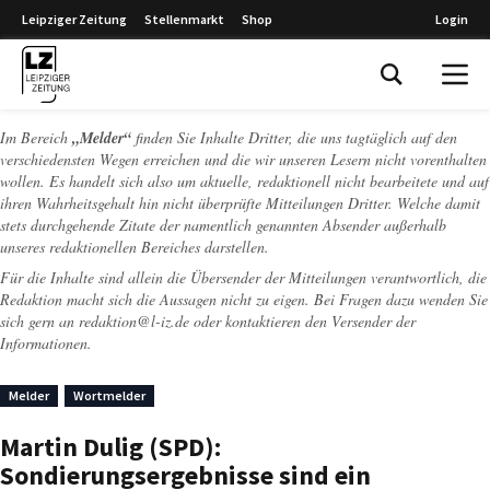
Leipziger Zeitung
Stellenmarkt
Shop
Login
Leipziger Zeitung
Im Bereich
„Melder“
finden Sie Inhalte Dritter, die uns tagtäglich auf den
verschiedensten Wegen erreichen und die wir unseren Lesern nicht vorenthalten
wollen. Es handelt sich also um aktuelle, redaktionell nicht bearbeitete und auf
ihren Wahrheitsgehalt hin nicht überprüfte Mitteilungen Dritter. Welche damit
stets durchgehende Zitate der namentlich genannten Absender außerhalb
unseres redaktionellen Bereiches darstellen.
Für die Inhalte sind allein die Übersender der Mitteilungen verantwortlich, die
Redaktion macht sich die Aussagen nicht zu eigen. Bei Fragen dazu wenden Sie
sich gern an
redaktion@l-iz.de
oder kontaktieren den Versender der
Informationen.
Melder
Wortmelder
Martin Dulig (SPD):
Sondierungsergebnisse sind ein