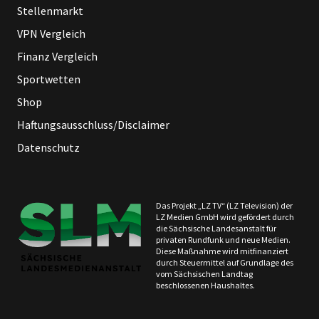
Stellenmarkt
VPN Vergleich
Finanz Vergleich
Sportwetten
Shop
Haftungsausschluss/Disclaimer
Datenschutz
Das Projekt „LZ TV“ (LZ Television) der
LZ Medien GmbH wird gefördert durch
die Sächsische Landesanstalt für
privaten Rundfunk und neue Medien.
Diese Maßnahme wird mitfinanziert
durch Steuermittel auf Grundlage des
vom Sächsischen Landtag
beschlossenen Haushaltes.