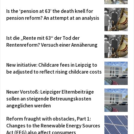
Is the ‘pension at 63’ the death knell for
pension reform? An attempt at an analysis
Ist die „Rente mit 63“ der Tod der
Rentenreform? Versuch einer Annäherung
New initiative: Childcare fees in Leipzig to
be adjusted to reflect rising childcare costs
Neuer Vorstoß: Leipziger Elternbeiträge
sollen an steigende Betreuungskosten
angeglichen werden
Reform fraught with obstacles, Part 1:
Changes to the Renewable Energy Sources
Act (EEG) also affect consumers