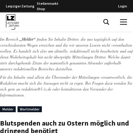
Stellenmarkt
Leipziger Zeitung
Login
Shop
Leipziger Zeitung
Im Bereich
„Melder“
finden Sie Inhalte Dritter, die uns tagtäglich auf den
verschiedensten Wegen erreichen und die wir unseren Lesern nicht vorenthalten
wollen. Es handelt sich also um aktuelle, redaktionell nicht bearbeitete und auf
ihren Wahrheitsgehalt hin nicht überprüfte Mitteilungen Dritter. Welche damit
stets durchgehende Zitate der namentlich genannten Absender außerhalb
unseres redaktionellen Bereiches darstellen.
Für die Inhalte sind allein die Übersender der Mitteilungen verantwortlich, die
Redaktion macht sich die Aussagen nicht zu eigen. Bei Fragen dazu wenden Sie
sich gern an
redaktion@l-iz.de
oder kontaktieren den Versender der
Informationen.
Melder
Wortmelder
Blutspenden auch zu Ostern möglich und
dringend benötigt