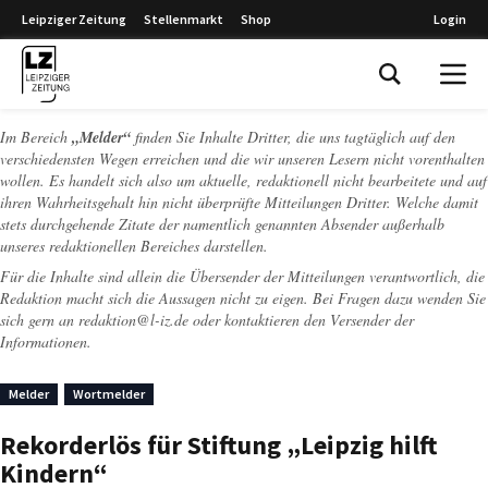
Leipziger Zeitung
Stellenmarkt
Shop
Login
Leipziger Zeitung
Im Bereich
„Melder“
finden Sie Inhalte Dritter, die uns tagtäglich auf den
verschiedensten Wegen erreichen und die wir unseren Lesern nicht vorenthalten
wollen. Es handelt sich also um aktuelle, redaktionell nicht bearbeitete und auf
ihren Wahrheitsgehalt hin nicht überprüfte Mitteilungen Dritter. Welche damit
stets durchgehende Zitate der namentlich genannten Absender außerhalb
unseres redaktionellen Bereiches darstellen.
Für die Inhalte sind allein die Übersender der Mitteilungen verantwortlich, die
Redaktion macht sich die Aussagen nicht zu eigen. Bei Fragen dazu wenden Sie
sich gern an
redaktion@l-iz.de
oder kontaktieren den Versender der
Informationen.
Melder
Wortmelder
Rekorderlös für Stiftung „Leipzig hilft
Kindern“