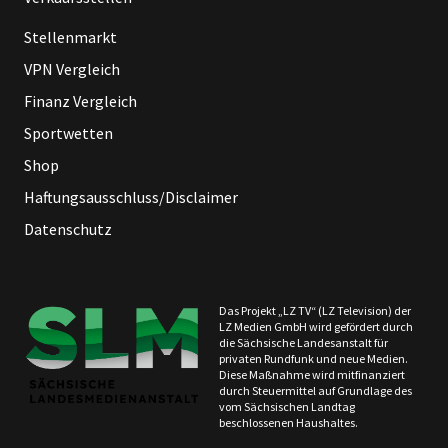
Stellenmarkt
VPN Vergleich
Finanz Vergleich
Sportwetten
Shop
Haftungsausschluss/Disclaimer
Datenschutz
Das Projekt „LZ TV“ (LZ Television) der
LZ Medien GmbH wird gefördert durch
die Sächsische Landesanstalt für
privaten Rundfunk und neue Medien.
Diese Maßnahme wird mitfinanziert
durch Steuermittel auf Grundlage des
vom Sächsischen Landtag
beschlossenen Haushaltes.