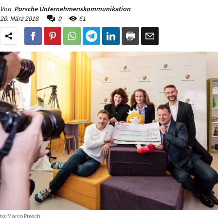
Von
Porsche Unternehmenskommunikation
20. März 2018
0
61
to: Marco Prosch