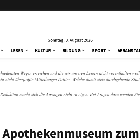
Sonntag, 9. August 2026
LEBEN
KULTUR
BILDUNG
SPORT
VERANSTA
schiedensten Wegen erreichen und die wir unseren Lesern nicht vorenthalten woll
hin nicht überprüfte Mitteilungen Dritter. Welche damit stets durchgehende Zita
e Redaktion macht sich die Aussagen nicht zu eigen. Bei Fragen dazu wenden Sie
en Apothekenmuseum zum