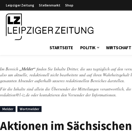
Leipziger Zeitung
Stellenmarkt
Shop
Leipziger Zeitung
STARTSEITE
POLITIK
WIRTSCHAFT
Im Bereich
„Melder“
finden Sie Inhalte Dritter, die uns tagtäglich auf den ver
also um aktuelle, redaktionell nicht bearbeitete und auf ihren Wahrheitsgehalt 
genannten Absender außerhalb unseres redaktionellen Bereiches darstellen.
Für die Inhalte sind allein die Übersender der Mitteilungen verantwortlich, di
redaktion@l-iz.de
oder kontaktieren den Versender der Informationen.
Melder
Wortmelder
Aktionen im Sächsisch