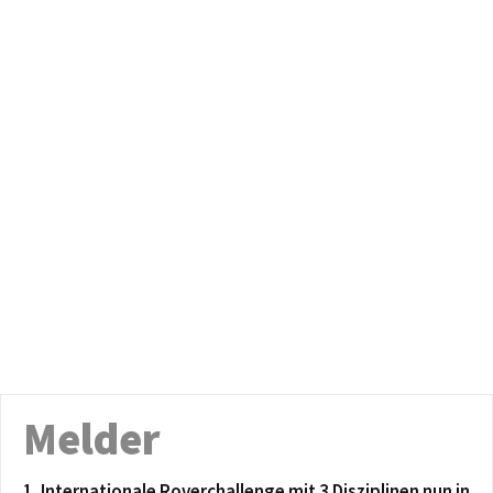
Melder
1. Internationale Roverchallenge mit 3 Disziplinen nun in