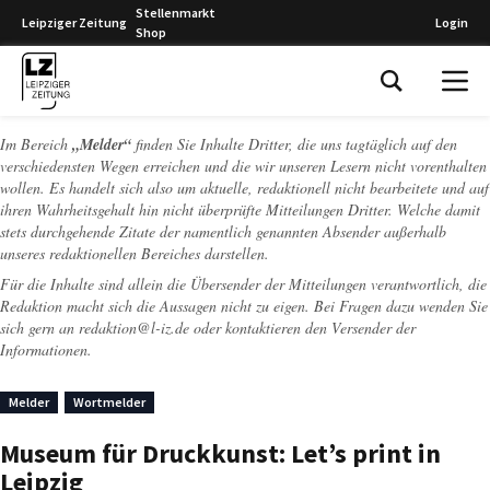
Stellenmarkt
Leipziger Zeitung
Login
Shop
Leipziger Zeitung
Im Bereich
„Melder“
finden Sie Inhalte Dritter, die uns tagtäglich auf den
verschiedensten Wegen erreichen und die wir unseren Lesern nicht vorenthalten
wollen. Es handelt sich also um aktuelle, redaktionell nicht bearbeitete und auf
ihren Wahrheitsgehalt hin nicht überprüfte Mitteilungen Dritter. Welche damit
stets durchgehende Zitate der namentlich genannten Absender außerhalb
unseres redaktionellen Bereiches darstellen.
Für die Inhalte sind allein die Übersender der Mitteilungen verantwortlich, die
Redaktion macht sich die Aussagen nicht zu eigen. Bei Fragen dazu wenden Sie
sich gern an
redaktion@l-iz.de
oder kontaktieren den Versender der
Informationen.
Melder
Wortmelder
Museum für Druckkunst: Let’s print in
Leipzig