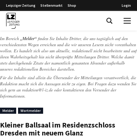
Leipziger Zeitung
Stellenmarkt
Shop
Login
Leipziger Zeitung
Im Bereich
„Melder“
finden Sie Inhalte Dritter, die uns tagtäglich auf den
verschiedensten Wegen erreichen und die wir unseren Lesern nicht vorenthalten
wollen. Es handelt sich also um aktuelle, redaktionell nicht bearbeitete und auf
ihren Wahrheitsgehalt hin nicht überprüfte Mitteilungen Dritter. Welche damit
stets durchgehende Zitate der namentlich genannten Absender außerhalb
unseres redaktionellen Bereiches darstellen.
Für die Inhalte sind allein die Übersender der Mitteilungen verantwortlich, die
Redaktion macht sich die Aussagen nicht zu eigen. Bei Fragen dazu wenden Sie
sich gern an
redaktion@l-iz.de
oder kontaktieren den Versender der
Informationen.
Melder
Wortmelder
Kleiner Ballsaal im Residenzschloss
Dresden mit neuem Glanz