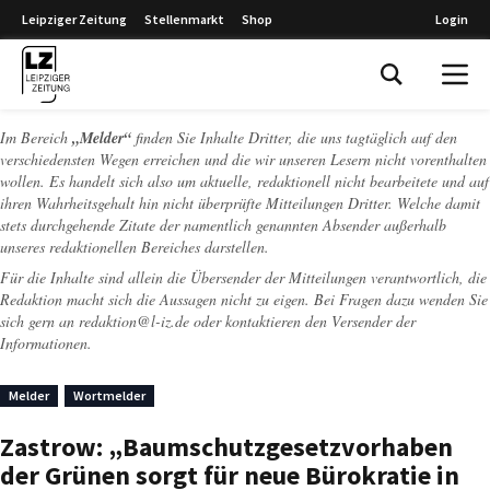
Leipziger Zeitung
Stellenmarkt
Shop
Login
Leipziger Zeitung
Im Bereich
„Melder“
finden Sie Inhalte Dritter, die uns tagtäglich auf den
verschiedensten Wegen erreichen und die wir unseren Lesern nicht vorenthalten
wollen. Es handelt sich also um aktuelle, redaktionell nicht bearbeitete und auf
ihren Wahrheitsgehalt hin nicht überprüfte Mitteilungen Dritter. Welche damit
stets durchgehende Zitate der namentlich genannten Absender außerhalb
unseres redaktionellen Bereiches darstellen.
Für die Inhalte sind allein die Übersender der Mitteilungen verantwortlich, die
Redaktion macht sich die Aussagen nicht zu eigen. Bei Fragen dazu wenden Sie
sich gern an
redaktion@l-iz.de
oder kontaktieren den Versender der
Informationen.
Melder
Wortmelder
Zastrow: „Baumschutzgesetzvorhaben
der Grünen sorgt für neue Bürokratie in