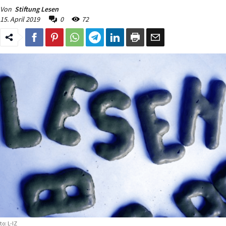
Von
Stiftung Lesen
15. April 2019
0
72
to: L-IZ