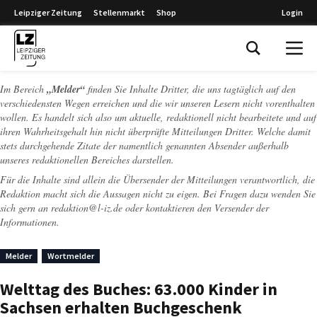
Leipziger Zeitung
Stellenmarkt
Shop
Login
Leipziger Zeitung
Im Bereich
„Melder“
finden Sie Inhalte Dritter, die uns tagtäglich auf den
verschiedensten Wegen erreichen und die wir unseren Lesern nicht vorenthalten
wollen. Es handelt sich also um aktuelle, redaktionell nicht bearbeitete und auf
ihren Wahrheitsgehalt hin nicht überprüfte Mitteilungen Dritter. Welche damit
stets durchgehende Zitate der namentlich genannten Absender außerhalb
unseres redaktionellen Bereiches darstellen.
Für die Inhalte sind allein die Übersender der Mitteilungen verantwortlich, die
Redaktion macht sich die Aussagen nicht zu eigen. Bei Fragen dazu wenden Sie
sich gern an
redaktion@l-iz.de
oder kontaktieren den Versender der
Informationen.
Melder
Wortmelder
Welttag des Buches: 63.000 Kinder in
Sachsen erhalten Buchgeschenk