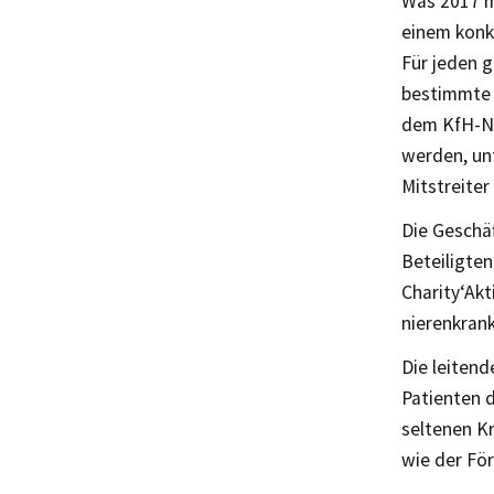
Was 2017 m
einem konkr
Für jeden 
bestimmte 
dem KfH-Ni
werden, un
Mitstreiter
Die Geschäf
Beteiligten
Charity‘Akt
nierenkran
Die leitend
Patienten d
seltenen Kr
wie der För