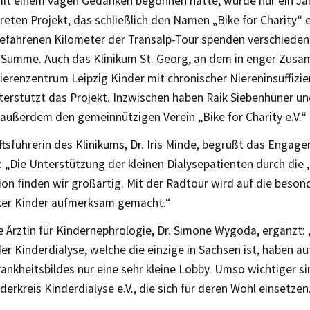
it einem vagen Gedanken begonnen hatte, wurde nur ein Jah
eten Projekt, das schließlich den Namen „Bike for Charity“ er
gefahrenen Kilometer der Transalp-Tour spenden verschiede
Summe. Auch das Klinikum St. Georg, an dem in enger Zusa
erenzentrum Leipzig Kinder mit chronischer Niereninsuffizi
terstützt das Projekt. Inzwischen haben Raik Siebenhüner un
 außerdem den gemeinnützigen Verein „Bike for Charity e.V.“
tsführerin des Klinikums, Dr. Iris Minde, begrüßt das Engage
: „Die Unterstützung der kleinen Dialysepatienten durch die ‚
ion finden wir großartig. Mit der Radtour wird auf die beson
ker Kinder aufmerksam gemacht.“
e Ärztin für Kindernephrologie, Dr. Simone Wygoda, ergänzt:
er Kinderdialyse, welche die einzige in Sachsen ist, haben au
ankheitsbildes nur eine sehr kleine Lobby. Umso wichtiger si
derkreis Kinderdialyse e.V., die sich für deren Wohl einsetzen