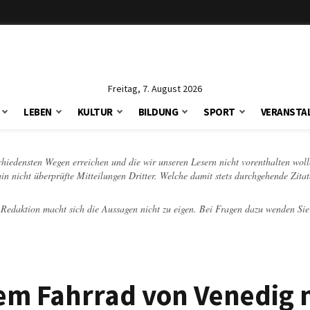
Freitag, 7. August 2026
LEBEN
KULTUR
BILDUNG
SPORT
VERANSTA
schiedensten Wegen erreichen und die wir unseren Lesern nicht vorenthalten woll
hin nicht überprüfte Mitteilungen Dritter. Welche damit stets durchgehende Zita
e Redaktion macht sich die Aussagen nicht zu eigen. Bei Fragen dazu wenden Sie
dem Fahrrad von Venedig 