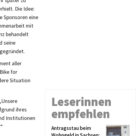
r später zu
hielt. Die Idee:
ne Sponsoren eine
mmenarbeit mit
enz behandelt
d seine
 gegründet.
ment aller
Bike for
dere Situation
Leserinnen
 „Unsere
fgrund ihres
empfehlen
nd Institutionen
.“
Antragsstau beim
Wohngeld in Sachsen: