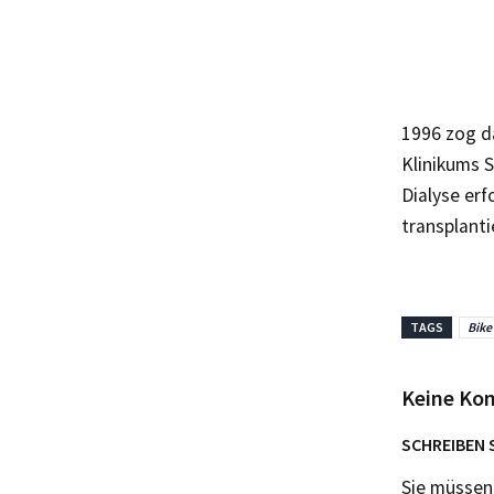
1996 zog d
Klinikums S
Dialyse er
transplanti
TAGS
Bike
Keine Ko
SCHREIBEN 
Sie müsse