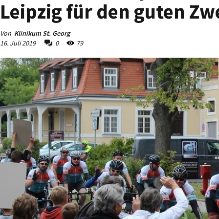
Leipzig für den guten Zw
Von
Klinikum St. Georg
16. Juli 2019
0
79