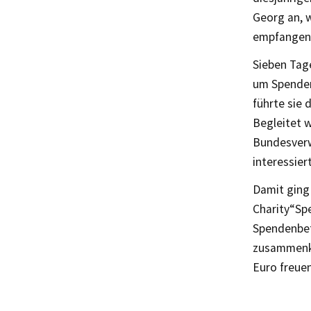
Georg an, 
empfangen
Sieben Tag
um Spendeng
führte sie 
Begleitet 
Bundesverwa
interessier
Damit ging 
Charity“Sp
Spendenbetr
zusammenka
Euro freuen