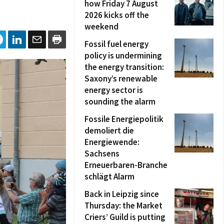
how Friday 7 August
2026 kicks off the
weekend
Fossil fuel energy
policy is undermining
the energy transition:
Saxony’s renewable
energy sector is
sounding the alarm
Fossile Energiepolitik
demoliert die
Energiewende:
Sachsens
Erneuerbaren-Branche
schlägt Alarm
Back in Leipzig since
Thursday: the Market
Criers’ Guild is putting