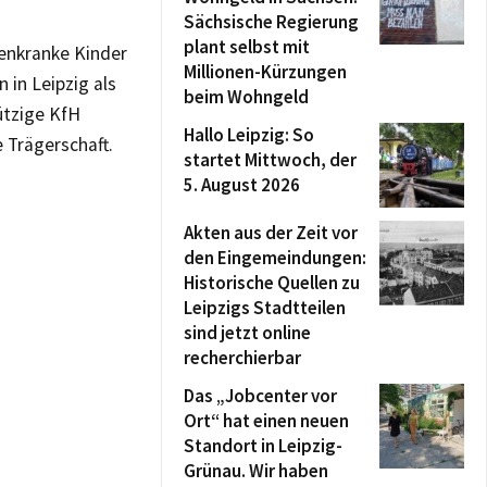
Sächsische Regierung
plant selbst mit
renkranke Kinder
Millionen-Kürzungen
 in Leipzig als
beim Wohngeld
ützige KfH
Hallo Leipzig: So
 Trägerschaft.
startet Mittwoch, der
5. August 2026
Akten aus der Zeit vor
den Eingemeindungen:
Historische Quellen zu
Leipzigs Stadtteilen
sind jetzt online
recherchierbar
Das „Jobcenter vor
Ort“ hat einen neuen
Standort in Leipzig-
Grünau. Wir haben