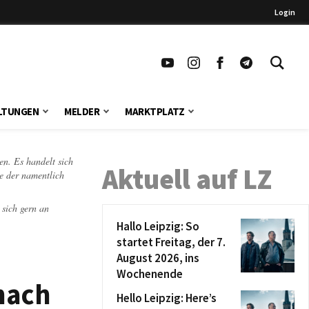
Login
LTUNGEN
MELDER
MARKTPLATZ
en. Es handelt sich
Aktuell auf LZ
te der namentlich
 sich gern an
Hallo Leipzig: So
startet Freitag, der 7.
August 2026, ins
Wochenende
nach
Hello Leipzig: Here’s