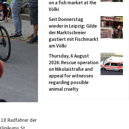
on a fish market at the
Völki
Seit Donnerstag
wieder in Leipzig: Gilde
der Marktschreier
gastiert mit Fischmarkt
am Völki
Thursday, 6 August
2026: Rescue operation
on Nikolaistraße and
appeal for witnesses
regarding possible
animal cruelty
 18 Radfahrer der
Klinikums St.