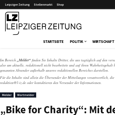
Leipziger Zeitung
Stellenmarkt
Shop
Leipziger Zeitung
STARTSEITE
POLITIK
WIRTSCHAFT
Im Bereich
„Melder“
finden Sie Inhalte Dritter, die uns tagtäglich auf den ver
also um aktuelle, redaktionell nicht bearbeitete und auf ihren Wahrheitsgehalt 
genannten Absender außerhalb unseres redaktionellen Bereiches darstellen.
Für die Inhalte sind allein die Übersender der Mitteilungen verantwortlich, di
redaktion@l-iz.de
oder kontaktieren den Versender der Informationen.
Melder
Wortmelder
„Bike for Charity“: Mit 