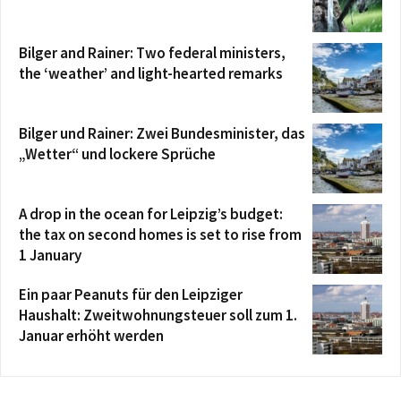
Bilger and Rainer: Two federal ministers,
the ‘weather’ and light-hearted remarks
Bilger und Rainer: Zwei Bundesminister, das
„Wetter“ und lockere Sprüche
A drop in the ocean for Leipzig’s budget:
the tax on second homes is set to rise from
1 January
Ein paar Peanuts für den Leipziger
Haushalt: Zweitwohnungsteuer soll zum 1.
Januar erhöht werden