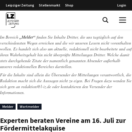
Leipziger Zeitung
Stellenmarkt
Shop
Login
Leipziger Zeitung
Im Bereich
„Melder“
finden Sie Inhalte Dritter, die uns tagtäglich auf den
verschiedensten Wegen erreichen und die wir unseren Lesern nicht vorenthalten
wollen. Es handelt sich also um aktuelle, redaktionell nicht bearbeitete und auf
ihren Wahrheitsgehalt hin nicht überprüfte Mitteilungen Dritter. Welche damit
stets durchgehende Zitate der namentlich genannten Absender außerhalb
unseres redaktionellen Bereiches darstellen.
Für die Inhalte sind allein die Übersender der Mitteilungen verantwortlich, die
Redaktion macht sich die Aussagen nicht zu eigen. Bei Fragen dazu wenden Sie
sich gern an
redaktion@l-iz.de
oder kontaktieren den Versender der
Informationen.
Melder
Wortmelder
Experten beraten Vereine am 16. Juli zur
Fördermittelakquise