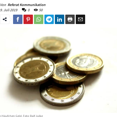
Von
Referat Kommunikation
9. Juli 2019
0
50
n Häufchen Geld. Foto: Ralf Julke