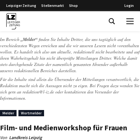
Leipziger Zeitung
Stellenmarkt
Shop
Login
Leipziger Zeitung
Im Bereich
„Melder“
finden Sie Inhalte Dritter, die uns tagtäglich auf den
verschiedensten Wegen erreichen und die wir unseren Lesern nicht vorenthalten
wollen. Es handelt sich also um aktuelle, redaktionell nicht bearbeitete und auf
ihren Wahrheitsgehalt hin nicht überprüfte Mitteilungen Dritter. Welche damit
stets durchgehende Zitate der namentlich genannten Absender außerhalb
unseres redaktionellen Bereiches darstellen.
Für die Inhalte sind allein die Übersender der Mitteilungen verantwortlich, die
Redaktion macht sich die Aussagen nicht zu eigen. Bei Fragen dazu wenden Sie
sich gern an
redaktion@l-iz.de
oder kontaktieren den Versender der
Informationen.
Melder
Wortmelder
Film- und Medienworkshop für Frauen
Von
Landkreis Leipzig