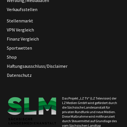
Werbung/Mediadaten
Verkaufsstellen
Stellenmarkt
VPN Vergleich
Finanz Vergleich
Sportwetten
Shop
Haftungsausschluss/Disclaimer
Datenschutz
Das Projekt „LZ TV“ (LZ Television) der
LZ Medien GmbH wird gefördert durch
die Sächsische Landesanstalt für
privaten Rundfunk und neue Medien.
Diese Maßnahme wird mitfinanziert
durch Steuermittel auf Grundlage des
vom Sächsischen Landtag