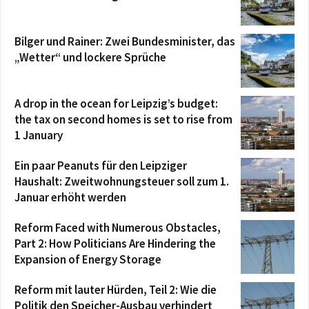
Bilger und Rainer: Zwei Bundesminister, das
„Wetter“ und lockere Sprüche
A drop in the ocean for Leipzig’s budget:
the tax on second homes is set to rise from
1 January
Ein paar Peanuts für den Leipziger
Haushalt: Zweitwohnungsteuer soll zum 1.
Januar erhöht werden
Reform Faced with Numerous Obstacles,
Part 2: How Politicians Are Hindering the
Expansion of Energy Storage
Reform mit lauter Hürden, Teil 2: Wie die
Politik den Speicher-Ausbau verhindert