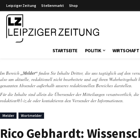
Leipziger Zeitung
Stellenmarkt
Shop
Leipziger Zeitung
STARTSEITE
POLITIK
WIRTSCHAFT
Im Bereich
„Melder“
finden Sie Inhalte Dritter, die uns tagtäglich auf den ver
also um aktuelle, redaktionell nicht bearbeitete und auf ihren Wahrheitsgehalt 
genannten Absender außerhalb unseres redaktionellen Bereiches darstellen.
Für die Inhalte sind allein die Übersender der Mitteilungen verantwortlich, di
redaktion@l-iz.de
oder kontaktieren den Versender der Informationen.
Melder
Wortmelder
Rico Gebhardt: Wissensc