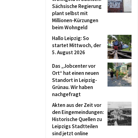
Sächsische Regierung
plant selbst mit
Millionen-Kürzungen
beim Wohngeld
Hallo Leipzig: So
startet Mittwoch, der
5. August 2026
Das „Jobcenter vor
Ort“ hat einen neuen
Standort in Leipzig-
Grünau. Wir haben
nachgefragt
Akten aus der Zeit vor
den Eingemeindungen:
Historische Quellen zu
Leipzigs Stadtteilen
sind jetzt online