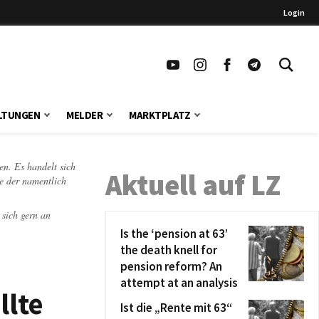
Login
LTUNGEN
MELDER
MARKTPLATZ
en. Es handelt sich
Aktuell auf LZ
te der namentlich
 sich gern an
Is the ‘pension at 63’
the death knell for
pension reform? An
attempt at an analysis
llte
Ist die „Rente mit 63“