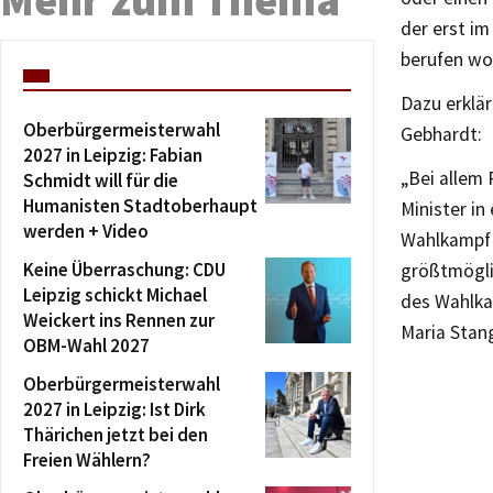
der erst im
berufen wor
Dazu erklär
Oberbürgermeisterwahl
Gebhardt:
2027 in Leipzig: Fabian
„Bei allem
Schmidt will für die
Humanisten Stadtoberhaupt
Minister in
werden + Video
Wahlkampf 
Keine Überraschung: CDU
größtmögli
Leipzig schickt Michael
des Wahlka
Weickert ins Rennen zur
Maria Stan
OBM-Wahl 2027
Oberbürgermeisterwahl
2027 in Leipzig: Ist Dirk
Thärichen jetzt bei den
Freien Wählern?