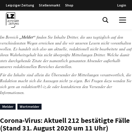
Leipziger Zeitung
Stellenmarkt
Shop
Login
Leipziger Zeitung
Im Bereich
„Melder“
finden Sie Inhalte Dritter, die uns tagtäglich auf den
verschiedensten Wegen erreichen und die wir unseren Lesern nicht vorenthalten
wollen. Es handelt sich also um aktuelle, redaktionell nicht bearbeitete und auf
ihren Wahrheitsgehalt hin nicht überprüfte Mitteilungen Dritter. Welche damit
stets durchgehende Zitate der namentlich genannten Absender außerhalb
unseres redaktionellen Bereiches darstellen.
Für die Inhalte sind allein die Übersender der Mitteilungen verantwortlich, die
Redaktion macht sich die Aussagen nicht zu eigen. Bei Fragen dazu wenden Sie
sich gern an
redaktion@l-iz.de
oder kontaktieren den Versender der
Informationen.
Melder
Wortmelder
Corona-Virus: Aktuell 212 bestätigte Fälle
(Stand 31. August 2020 um 11 Uhr)