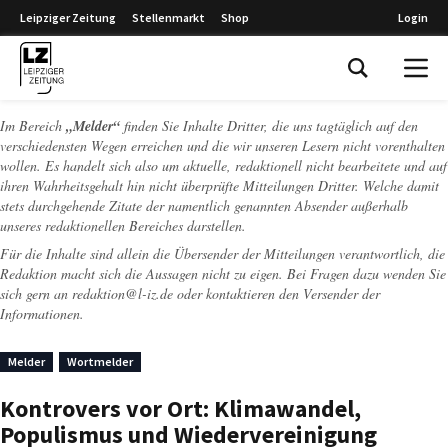
Leipziger Zeitung
Stellenmarkt
Shop
Login
Leipziger Zeitung
Im Bereich
„Melder“
finden Sie Inhalte Dritter, die uns tagtäglich auf den
verschiedensten Wegen erreichen und die wir unseren Lesern nicht vorenthalten
wollen. Es handelt sich also um aktuelle, redaktionell nicht bearbeitete und auf
ihren Wahrheitsgehalt hin nicht überprüfte Mitteilungen Dritter. Welche damit
stets durchgehende Zitate der namentlich genannten Absender außerhalb
unseres redaktionellen Bereiches darstellen.
Für die Inhalte sind allein die Übersender der Mitteilungen verantwortlich, die
Redaktion macht sich die Aussagen nicht zu eigen. Bei Fragen dazu wenden Sie
sich gern an
redaktion@l-iz.de
oder kontaktieren den Versender der
Informationen.
Melder
Wortmelder
Kontrovers vor Ort: Klimawandel,
Populismus und Wiedervereinigung