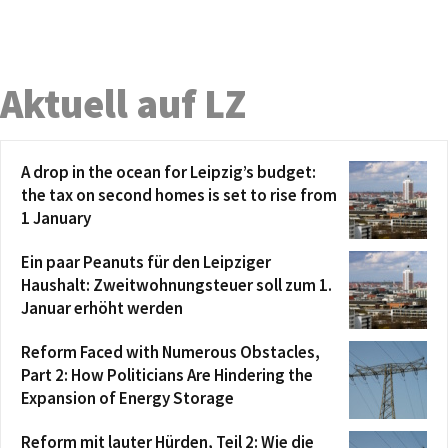
Aktuell auf LZ
A drop in the ocean for Leipzig’s budget:
the tax on second homes is set to rise from
1 January
Ein paar Peanuts für den Leipziger
Haushalt: Zweitwohnungsteuer soll zum 1.
Januar erhöht werden
Reform Faced with Numerous Obstacles,
Part 2: How Politicians Are Hindering the
Expansion of Energy Storage
Reform mit lauter Hürden, Teil 2: Wie die