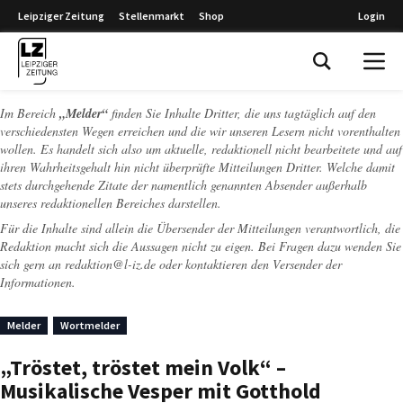
Leipziger Zeitung
Stellenmarkt
Shop
Login
Leipziger Zeitung
Im Bereich
„Melder“
finden Sie Inhalte Dritter, die uns tagtäglich auf den
verschiedensten Wegen erreichen und die wir unseren Lesern nicht vorenthalten
wollen. Es handelt sich also um aktuelle, redaktionell nicht bearbeitete und auf
ihren Wahrheitsgehalt hin nicht überprüfte Mitteilungen Dritter. Welche damit
stets durchgehende Zitate der namentlich genannten Absender außerhalb
unseres redaktionellen Bereiches darstellen.
Für die Inhalte sind allein die Übersender der Mitteilungen verantwortlich, die
Redaktion macht sich die Aussagen nicht zu eigen. Bei Fragen dazu wenden Sie
sich gern an
redaktion@l-iz.de
oder kontaktieren den Versender der
Informationen.
Melder
Wortmelder
„Tröstet, tröstet mein Volk“ –
Musikalische Vesper mit Gotthold