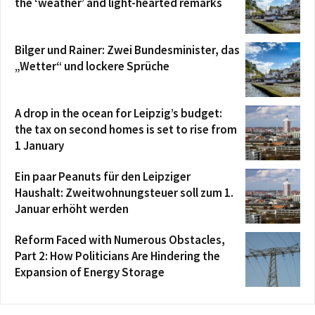
the ‘weather’ and light-hearted remarks
Bilger und Rainer: Zwei Bundesminister, das
„Wetter“ und lockere Sprüche
A drop in the ocean for Leipzig’s budget:
the tax on second homes is set to rise from
1 January
Ein paar Peanuts für den Leipziger
Haushalt: Zweitwohnungsteuer soll zum 1.
Januar erhöht werden
Reform Faced with Numerous Obstacles,
Part 2: How Politicians Are Hindering the
Expansion of Energy Storage