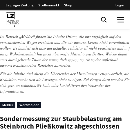
Leipziger Zeitung
Stellenmarkt
Shop
Login
Leipziger Zeitung
Im Bereich
„Melder“
finden Sie Inhalte Dritter, die uns tagtäglich auf den
verschiedensten Wegen erreichen und die wir unseren Lesern nicht vorenthalten
wollen. Es handelt sich also um aktuelle, redaktionell nicht bearbeitete und auf
ihren Wahrheitsgehalt hin nicht überprüfte Mitteilungen Dritter. Welche damit
stets durchgehende Zitate der namentlich genannten Absender außerhalb
unseres redaktionellen Bereiches darstellen.
Für die Inhalte sind allein die Übersender der Mitteilungen verantwortlich, die
Redaktion macht sich die Aussagen nicht zu eigen. Bei Fragen dazu wenden Sie
sich gern an
redaktion@l-iz.de
oder kontaktieren den Versender der
Informationen.
Melder
Wortmelder
Sondermessung zur Staubbelastung am
Steinbruch Pließkowitz abgeschlossen