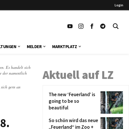
Login
LTUNGEN
MELDER
MARKTPLATZ
en. Es handelt sich
Aktuell auf LZ
te der namentlich
 sich gern an
The new ‘Feuerland’ is
going to be so
beautiful
8.
So schön wird das neue
„Feuerland“ im Zoo +