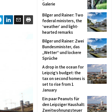
Galerie
Bilger and Rainer: Two
federal ministers, the
‘weather’ and light-
hearted remarks
Bilger und Rainer: Zwei
Bundesminister, das
„Wetter“ und lockere
Sprüche
A drop in the ocean for
Leipzig’s budget: the
tax on second homes is
set to rise from 1
January
Ein paar Peanuts für
den Leipziger Haushalt:
Zweitwohnungsteuer