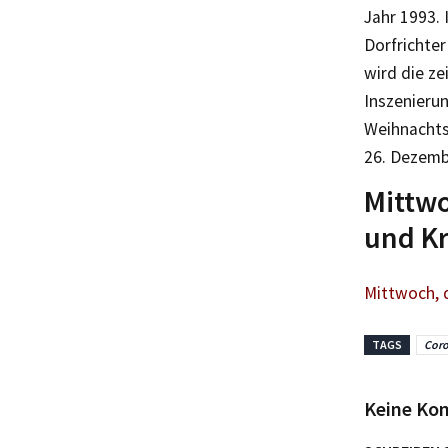
Jahr 1993. 
Dorfrichte
wird die ze
Inszenierun
Weihnachts
26. Dezemb
Mittwo
und K
Mittwoch, 
TAGS
Coro
Keine Ko