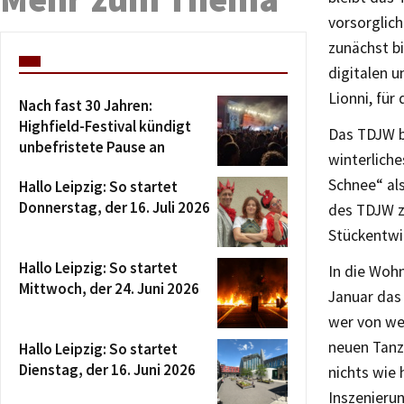
vorsorglich
zunächst bi
digitalen 
Lionni, für
Nach fast 30 Jahren:
Highfield-Festival kündigt
Das TDJW b
unbefristete Pause an
winterliche
Schnee“ als
Hallo Leipzig: So startet
Donnerstag, der 16. Juli 2026
des TDJW zu
Stückentwi
Hallo Leipzig: So startet
In die Woh
Mittwoch, der 24. Juni 2026
Januar das 
wer von wei
neuen Tanzt
Hallo Leipzig: So startet
Dienstag, der 16. Juni 2026
nichts wie 
Inszenieru