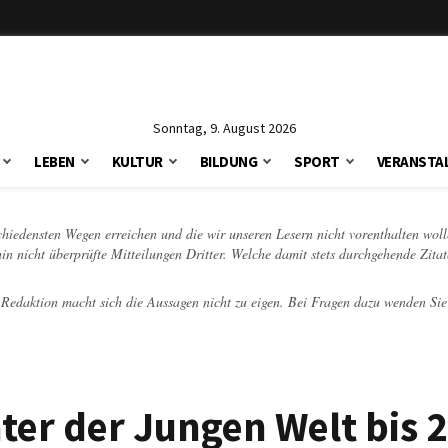
Sonntag, 9. August 2026
LEBEN
KULTUR
BILDUNG
SPORT
VERANSTA
schiedensten Wegen erreichen und die wir unseren Lesern nicht vorenthalten woll
hin nicht überprüfte Mitteilungen Dritter. Welche damit stets durchgehende Zita
e Redaktion macht sich die Aussagen nicht zu eigen. Bei Fragen dazu wenden Sie
er der Jungen Welt bis 2