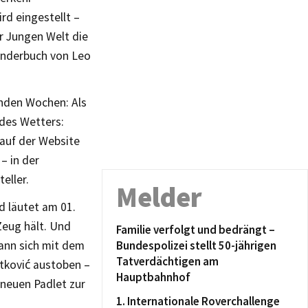
rd eingestellt –
r Jungen Welt die
inderbuch von Leo
enden Wochen: Als
 des Wetters:
 auf der Website
– in der
eller.
Melder
 läutet am 01.
Zeug hält. Und
Familie verfolgt und bedrängt –
kann sich mit dem
Bundespolizei stellt 50-jährigen
Tatverdächtigen am
etković austoben –
Hauptbahnhof
dneuen Padlet zur
1. Internationale Roverchallenge