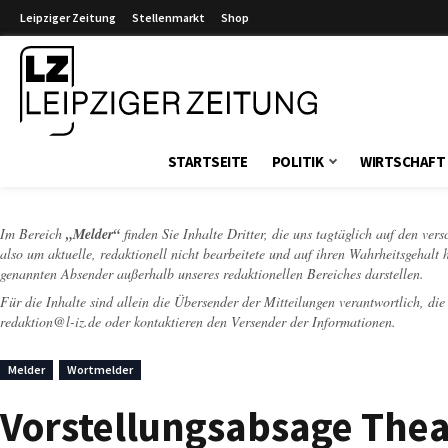
Leipziger Zeitung
Stellenmarkt
Shop
Leipziger Zeitung
STARTSEITE
POLITIK
WIRTSCHAFT
Im Bereich
„Melder“
finden Sie Inhalte Dritter, die uns tagtäglich auf den ver
also um aktuelle, redaktionell nicht bearbeitete und auf ihren Wahrheitsgehalt 
genannten Absender außerhalb unseres redaktionellen Bereiches darstellen.
Für die Inhalte sind allein die Übersender der Mitteilungen verantwortlich, di
redaktion@l-iz.de
oder kontaktieren den Versender der Informationen.
Melder
Wortmelder
Vorstellungsabsage Theat