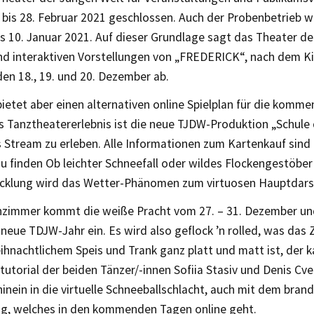
 bis 28. Februar 2021 geschlossen. Auch der Probenbetrieb wi
s 10. Januar 2021. Auf dieser Grundlage sagt das Theater de
und interaktiven Vorstellungen von „FREDERICK“, nach dem K
 den 18., 19. und 20. Dezember ab.
ietet aber einen alternativen online Spielplan für die komm
s Tanztheatererlebnis ist die neue TJDW-Produktion „Schule
 Stream zu erleben. Alle Informationen zum Kartenkauf sind
 finden Ob leichter Schneefall oder wildes Flockengestöber 
cklung wird das Wetter-Phänomen zum virtuosen Hauptdarst
nzimmer kommt die weiße Pracht vom 27. – 31. Dezember und
neue TDJW-Jahr ein. Es wird also geflock ’n rolled, was das 
hnachtlichem Speis und Trank ganz platt und matt ist, der 
utorial der beiden Tänzer/-innen Sofiia Stasiv und Denis Cv
hinein in die virtuelle Schneeballschlacht, auch mit dem bran
ng, welches in den kommenden Tagen online geht.