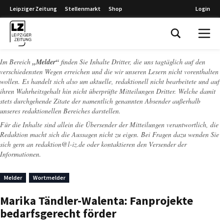
Leipziger Zeitung
Stellenmarkt
Shop
Login
Leipziger Zeitung
Im Bereich
„Melder“
finden Sie Inhalte Dritter, die uns tagtäglich auf den
verschiedensten Wegen erreichen und die wir unseren Lesern nicht vorenthalten
wollen. Es handelt sich also um aktuelle, redaktionell nicht bearbeitete und auf
ihren Wahrheitsgehalt hin nicht überprüfte Mitteilungen Dritter. Welche damit
stets durchgehende Zitate der namentlich genannten Absender außerhalb
unseres redaktionellen Bereiches darstellen.
Für die Inhalte sind allein die Übersender der Mitteilungen verantwortlich, die
Redaktion macht sich die Aussagen nicht zu eigen. Bei Fragen dazu wenden Sie
sich gern an
redaktion@l-iz.de
oder kontaktieren den Versender der
Informationen.
Melder
Wortmelder
Marika Tändler-Walenta: Fanprojekte
bedarfsgerecht förder