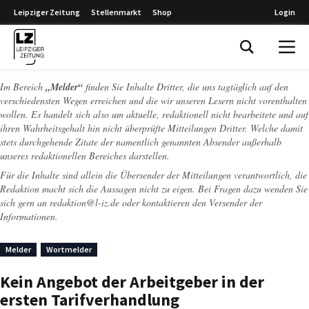
Leipziger Zeitung
Stellenmarkt
Shop
Login
Leipziger Zeitung
Im Bereich
„Melder“
finden Sie Inhalte Dritter, die uns tagtäglich auf den
verschiedensten Wegen erreichen und die wir unseren Lesern nicht vorenthalten
wollen. Es handelt sich also um aktuelle, redaktionell nicht bearbeitete und auf
ihren Wahrheitsgehalt hin nicht überprüfte Mitteilungen Dritter. Welche damit
stets durchgehende Zitate der namentlich genannten Absender außerhalb
unseres redaktionellen Bereiches darstellen.
Für die Inhalte sind allein die Übersender der Mitteilungen verantwortlich, die
Redaktion macht sich die Aussagen nicht zu eigen. Bei Fragen dazu wenden Sie
sich gern an
redaktion@l-iz.de
oder kontaktieren den Versender der
Informationen.
Melder
Wortmelder
Kein Angebot der Arbeitgeber in der
ersten Tarifverhandlung