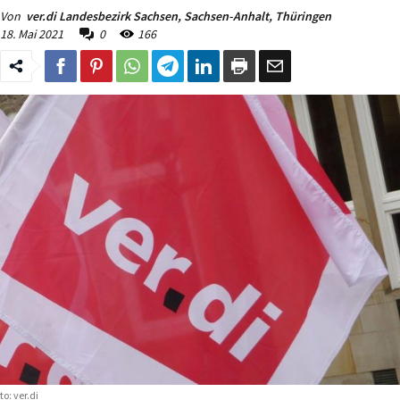
Von
ver.di Landesbezirk Sachsen, Sachsen-Anhalt, Thüringen
18. Mai 2021
0
166
to: ver.di