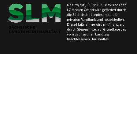
Das Projekt „LZ TV“ (LZ Television) der
LZ Medien GmbH wird gefördert durch
die Sächsische Landesanstalt für
privaten Rundfunk und neue Medien.
Diese Maßnahme wird mitfinanziert
durch Steuermittel auf Grundlage des
vom Sächsischen Landtag
beschlossenen Haushaltes.