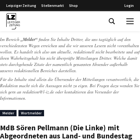
Leipziger Zeitung
Stellenmarkt
Shop
Login
Leipziger Zeitung
Im Bereich
„Melder“
finden Sie Inhalte Dritter, die uns tagtäglich auf den
verschiedensten Wegen erreichen und die wir unseren Lesern nicht vorenthalten
wollen. Es handelt sich also um aktuelle, redaktionell nicht bearbeitete und auf
ihren Wahrheitsgehalt hin nicht überprüfte Mitteilungen Dritter. Welche damit
stets durchgehende Zitate der namentlich genannten Absender außerhalb
unseres redaktionellen Bereiches darstellen.
Für die Inhalte sind allein die Übersender der Mitteilungen verantwortlich, die
Redaktion macht sich die Aussagen nicht zu eigen. Bei Fragen dazu wenden Sie
sich gern an
redaktion@l-iz.de
oder kontaktieren den Versender der
Informationen.
Melder
Wortmelder
MdB Sören Pellmann (Die Linke) mit
Abgeordneten aus Land- und Bundestag