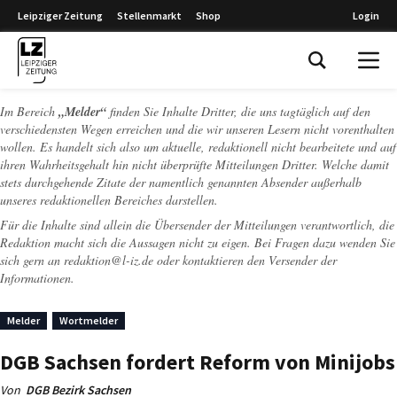
Leipziger Zeitung
Stellenmarkt
Shop
Login
Leipziger Zeitung
Im Bereich
„Melder“
finden Sie Inhalte Dritter, die uns tagtäglich auf den
verschiedensten Wegen erreichen und die wir unseren Lesern nicht vorenthalten
wollen. Es handelt sich also um aktuelle, redaktionell nicht bearbeitete und auf
ihren Wahrheitsgehalt hin nicht überprüfte Mitteilungen Dritter. Welche damit
stets durchgehende Zitate der namentlich genannten Absender außerhalb
unseres redaktionellen Bereiches darstellen.
Für die Inhalte sind allein die Übersender der Mitteilungen verantwortlich, die
Redaktion macht sich die Aussagen nicht zu eigen. Bei Fragen dazu wenden Sie
sich gern an
redaktion@l-iz.de
oder kontaktieren den Versender der
Informationen.
Melder
Wortmelder
DGB Sachsen fordert Reform von Minijobs
Von
DGB Bezirk Sachsen