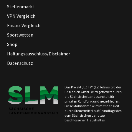
Stellenmarkt
VPN Vergleich
Finanz Vergleich
Sportwetten
Shop
Haftungsausschluss/Disclaimer
Datenschutz
Das Projekt „LZ TV“ (LZ Television) der
LZ Medien GmbH wird gefördert durch
die Sächsische Landesanstalt für
privaten Rundfunk und neue Medien.
Diese Maßnahme wird mitfinanziert
durch Steuermittel auf Grundlage des
vom Sächsischen Landtag
beschlossenen Haushaltes.